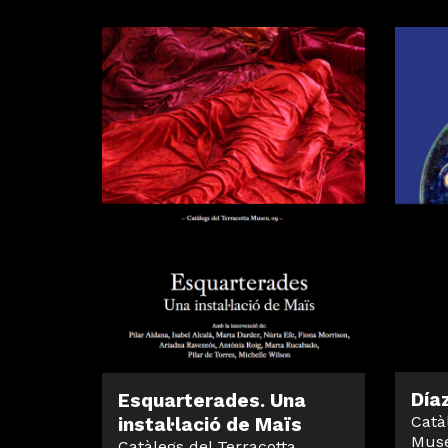
Día
Esquarterades. Una
Catà
instal·lació de Maïs
Muse
Catàlegs del Terracotta