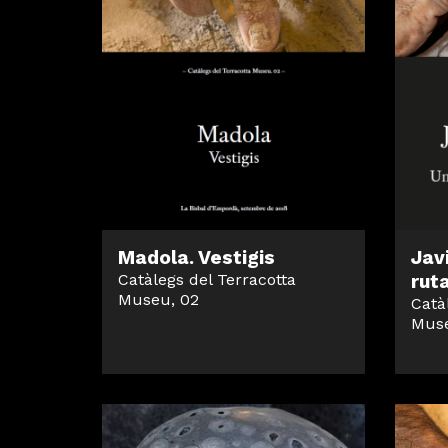
Madola. Vestigis
Jav
Catàlegs del Terracotta
rut
Museu, 02
Catà
Muse