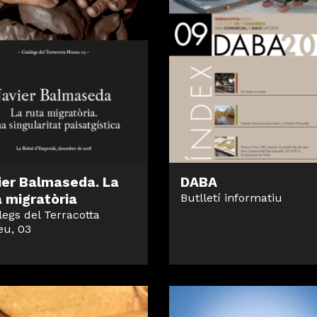
ier Balmaseda. La
DABA
a migratòria
Butlletí informatiu
legs del Terracotta
u, 03