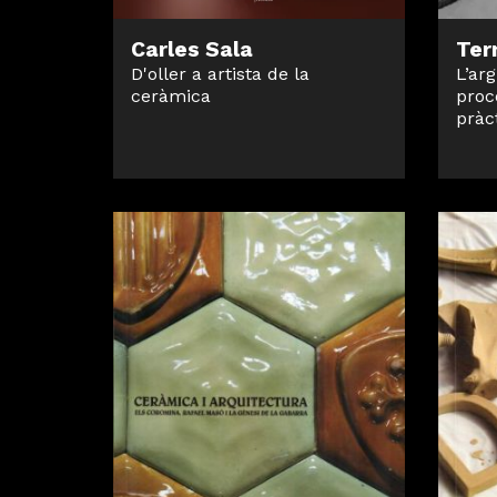
Carles Sala
Terr
D'oller a artista de la
L’arg
ceràmica
proc
pràc