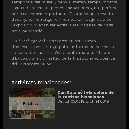
Temporals del museu, però al mateix temps mostra
alguns dels seus aspectes menys coneguts, però no
per això menys importants. El procés que envolta el
disseny, el muntatge, o fins i tot la inauguració de
l'exposició queden reflectits a les pàgines de cada
nova publicació.
Els “Catàlegs del Terracotta Museu” estan
dissenyats per ser agrupats en forma de col·lecció.
La suma de cada un d'ells conformarà un “Llibre
d'Exposicions”, un reflex de la trajectòria expositiva
del Terracotta Museu.
Activitats relacionades:
Can Salamó i els colors de
la terrissa bisbalenca
Del dg. 03.03.19
al dl. 24.06.19
Finalitzat