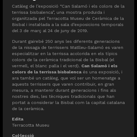
Catàleg de l’exposició “Can Salamó i els colors de la
terrissa bisbalenca”, una mostra produïda i
organitzada pel Terracotta Museu de Ceràmica de la
Bisbal i instal·lada a la sala d’exposicions temporals
del 3 de març al 24 de juny de 2019.
Durant gairebé 250 anys les diferents generacions
de la nissaga de terrissers Matlleu-Salamó es varen
especialitzar en la terrissa acolorida en els típics
colors de la ceràmica tradicional de la Bisbal (el
vermell, el blanc palla i el verd).
Can Salamó i els
colors de la terrissa bisbalenca
és una exposició, i
ara també un catàleg, que vol ser un homenatge a
aquests terrissers que varen contribuir, en gran
mesura, a mantenir durant generacions i fins als
nostres dies, les tècniques tradicionals que han
portat a considerar la Bisbal com la capital catalana
de la ceràmica.
Edita
Terracotta Museu
Col·lecció