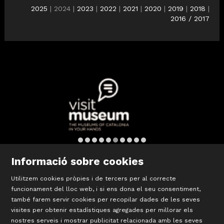
2025
| 2024 |
2023
|
2022
|
2021
|
2020
|
2019
|
2018
|
2016 / 2017
Diapositiva 6 de 10: Visit Museum
Informació sobre cookies
Utilitzem cookies pròpies i de tercers per al correcte
©
Terracotta Museu
funcionament del lloc web, i si ens dona el seu consentiment,
Sis d’octubre, 99 | La Bisbal d’Empordà
també farem servir cookies per recopilar dades de les seves
T 972 642 067
visites per obtenir estadístiques agregades per millorar els
#TerracottaMuseu
nostres serveis i mostrar publicitat relacionada amb les seves