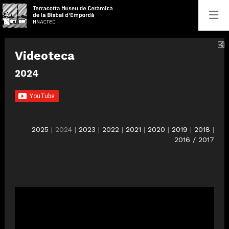
C
Videoteca
2024
2025
| 2024 |
2023
|
2022
|
2021
|
2020
|
2019
|
2018
|
2016 / 2017