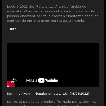
L’edició 2022 del “Parant taula” arriba farcida de
novetats, s’han cercat nous col·laboradors i s’han fet
passos endavant per tal d’esdevenir l’autèntic espai de
confluència entre la ceràmica i la gastronomia...
+ info
Somni d'hivern · Neguko ametsa. LUr (14/01/2022)
LUr és la parella de creadors formada per la Gemma