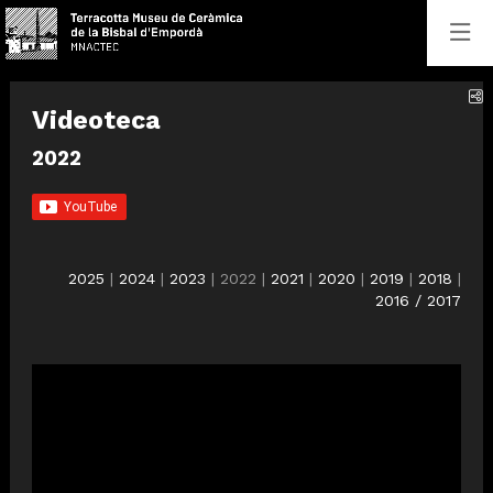
C
Videoteca
2022
2025
|
2024
|
2023
| 2022 |
2021
|
2020
|
2019
|
2018
|
2016 / 2017