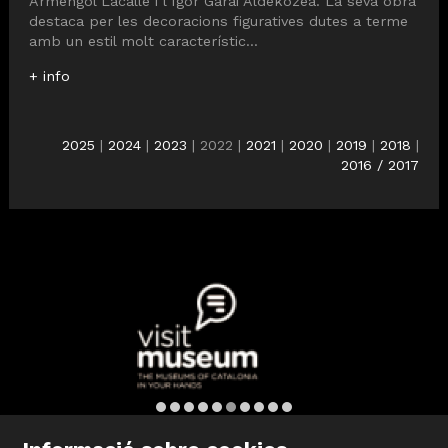
Armengol Lacalle i l’Igor Garai Aldekozea. La seva obra
destaca per les decoracions figuratives dutes a terme
amb un estil molt característic...
+ info
2025
|
2024
|
2023
| 2022 |
2021
|
2020
|
2019
|
2018
|
2016 / 2017
Diapositiva 6 de 10: Visit Museum