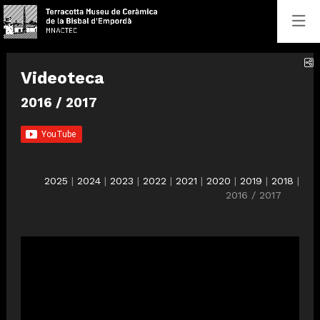
C
Videoteca
2016 / 2017
2025
|
2024
|
2023
|
2022
|
2021
|
2020
|
2019
|
2018
|
2016 / 2017