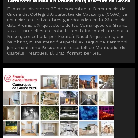
Terracotta Museu als Premis d'Arquitectura de Girona
El passat divendres 27 de novembre la Demarcació de
Girona del Col·legi d’Arquitectes de Catalunya (COAC) va
anunciar les tretze obres guardonades en la 23a edició
dels Premis d’Arquitectura de les Comarques de Girona
2020. Entre elles es troba la rehabilitació del Terracotta
Museu, concebuda per Escribà-Nadal Arquitectes, que
ha obtingut una menció especial ex aequo de Patrimoni
juntament amb Recuperant el castell de Montsoriu, de
Castells i Marqués. El jurat, format per les...