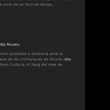
 amb sal en forn de llenya...
cotta Museu
rem activitats a distància amb la
useus de les Comarques de Girona «
Els
Som Cultura. Al llarg del mes de