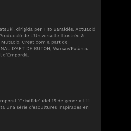
tsuki, dirigida per Tito Baraldés. Actuació
Producció de L'Universelle Illustrée &
n Mutacio. Creat com a part de
NAL D'ART DE BUTOH, Warsav/Polònia.
al d'Empordà.
mporal "Crisàlide" (del 15 de gener a l'11
enta una sèrie d’escultures inspirades en