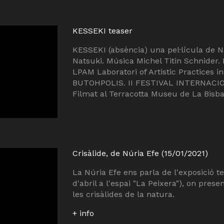
KESSEKI teaser
KESSEKI (absència) una pel·lícula de Na
Natsuki. Música Michel Titin Schnider. 
LPAM Laboratori of Artistic Practices i
BUTOHPOLIS. II FESTIVAL INTERNACIO
Filmat al Terracotta Museu de La Bisb
Crisàlide, de Núria Efe (15/01/2021)
La Núria Efe ens parla de l'exposició te
d'abril a l'espai "La Peixera"), on pres
les crisàlides de la natura.
+ info