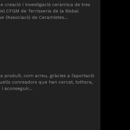
 creació i investigació ceràmica de tres
l CFGM de Terrisseria de la Bisbal
ue l’Associació de Ceramistes...
ha produït, com arreu, gràcies a l’aportació
aquells conreadors que han cercat, tothora,
i aconseguir...