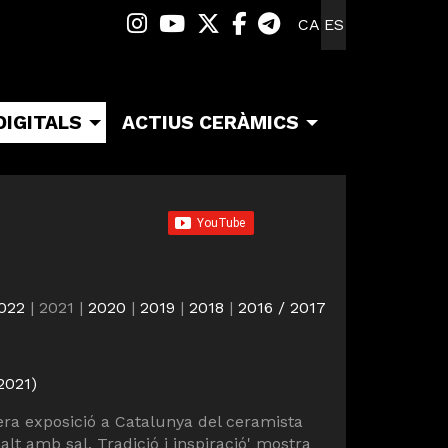
Link a instagram
Link a youtube
Link a twitter
Link a facebook
Link a telegra
CA
ES
DIGITALS
ACTIUS CERÀMICS
022
| 2021 |
2020
|
2019
|
2018
|
2016 / 2017
2021)
ra exposició a Catalunya del ceramista
lt amb sal. Tradició i inspiració' mostra