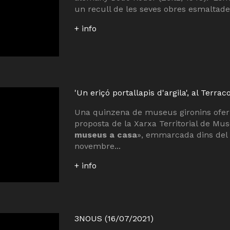
un recull de les seves obres esmaltades
+ info
'Un eriçó portallapis d'argila', al Terra
Una quinzena de museus gironins oferi
proposta de la Xarxa Territorial de M
museus a casa
», emmarcada dins del 
novembre...
+ info
3NOUS (16/07/2021)