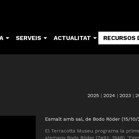
TA
SERVEIS
ACTUALITAT
RECURSOS 
2025
|
2024
|
2023
|
2
Esmalt amb sal, de Bodo Röder (15/10/
El Terracotta Museu programa la prime
alemany Bodo Röder (Zeitz, 1948). 'Esma