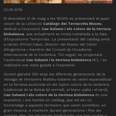
Diapositiva 1 de 1
22.05.2019
El divendres 31 de maig a les 19:30h es presentarà el quart
volum de la col·lecció
Catàlegs del Terracotta Museu
,
dedicat a l'exposició
Can Salamó i els colors de la terrissa
bisbalenca
, que actualment es troba instal·lada a la Sala
d'Exposicions Temporals. La presentació del catàleg anirà
a càrrec d’Oriol Calvo, director del Museu del Càntir
d'Argentona i membre del Consell de l'Acadèmia
Internacional de la Ceràmica. Tot seguit, es projectarà
l’audiovisual
Can Salamó i la terrissa bisbalenca
(8’), i es
realitzarà una visita guiada a l’exposició.
Durant gairebé 250 anys les diferents generacions de la
nissaga de terrissers Matlleu-Salamó es varen especialitzar
en la terrissa acolorida en els típics colors de la ceràmica
tradicional de la Bisbal (el vermell, el blanc palla i el verd).
Can Salamó i els colors de la terrissa bisbalenca
és una
exposició, i ara també un catàleg, que vol ser un
homenatge a aquests terrissers que varen contribuir, en
gran mesura, a mantenir durant generacions i fins als
nostres dies, les tècniques tradicionals que han portat a