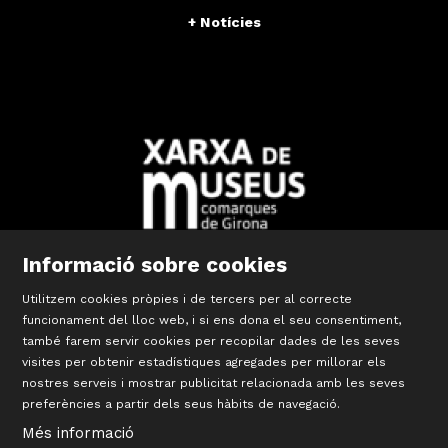
+ Notícies
Informació sobre cookies
Diapositiva 2 de 10: Xarxa Territorial de Museus de les Comar
Utilitzem cookies pròpies i de tercers per al correcte
funcionament del lloc web, i si ens dona el seu consentiment,
també farem servir cookies per recopilar dades de les seves
©
Terracotta Museu
visites per obtenir estadístiques agregades per millorar els
Sis d’octubre, 99 | La Bisbal d’Empordà
nostres serveis i mostrar publicitat relacionada amb les seves
T 972 642 067
preferències a partir dels seus hàbits de navegació.
#TerracottaMuseu
Més informació