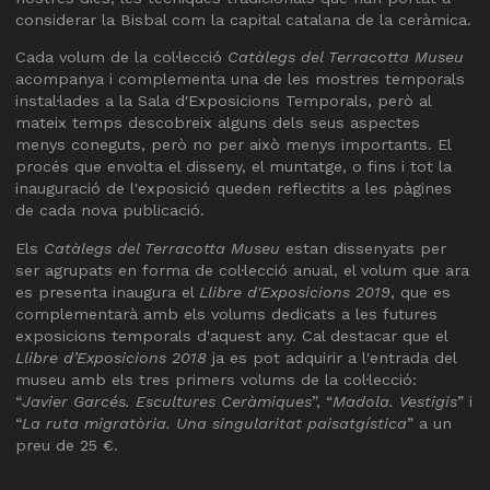
considerar la Bisbal com la capital catalana de la ceràmica.
Cada volum de la col·lecció
Catàlegs del Terracotta Museu
acompanya i complementa una de les mostres temporals
instal·lades a la Sala d'Exposicions Temporals, però al
mateix temps descobreix alguns dels seus aspectes
menys coneguts, però no per això menys importants. El
procés que envolta el disseny, el muntatge, o fins i tot la
inauguració de l'exposició queden reflectits a les pàgines
de cada nova publicació.
Els
Catàlegs del Terracotta Museu
estan dissenyats per
ser agrupats en forma de col·lecció anual, el volum que ara
es presenta inaugura el
Llibre d'Exposicions 2019
, que es
complementarà amb els volums dedicats a les futures
exposicions temporals d'aquest any. Cal destacar que el
Llibre d’Exposicions 2018
ja es pot adquirir a l'entrada del
museu amb els tres primers volums de la col·lecció:
“
Javier Garcés. Escultures Ceràmiques
”, “
Madola. Vestigis
” i
“
La ruta migratòria. Una singularitat paisatgística
” a un
preu de 25 €.