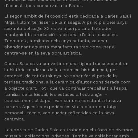
d’aquest tipus conservat a la Bisbal.
El segon àmbit de l’exposició està dedicada a Carles Sala i
Mitjà, l’últim terrisser de la nissaga. A principis dels anys
seixanta del segle XX es va incorporar a l’obrador
mantenint la producció tradicional d’olles i cassoles.
Tanmateix, a mitjans dels anys setanta, va anar
abandonant aquesta manufactura tradicional per a
centrar-se en la seva obra artística.
Carles Sala es va convertir en una figura transcendent en
la història moderna de la ceràmica bisbalenca i, per
extensió, de tot Catalunya. Va saber fer el pas de la
terrissa tradicional a la ceràmica d’autor considerada com
a objecte d’art. Tot i que va continuar treballant a l’espai
familiar de la Bisbal, les estades a l’estranger –
especialment al Japó– van ser una constant a la seva
carrera. Aquestes experiències vitals d’aprenentatge
personal i tècnic, van quedar reflectides en la seva
ceràmica.
Les obres de Carles Sala es troben en els fons de diversos
museus i col·leccions privades. També va col·laborar amb