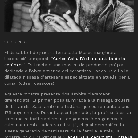
Diapositiva 1 de 1
26.06.2023
El dissabte 1 de juliol el Terracotta Museu inaugurarà
l’exposició temporal: “
Carles Sala. D’oller a artista de la
ceràmica
”. Es tracta d’una mostra de producció pròpia
dedicada a l’obra artística del ceramista Carles Sala i a la
dilatada nissaga d’artesans especialitzats en atuells per a
cuinar (olles i cassoles).
Aquesta mostra presenta dos àmbits clarament
diferenciats. El primer posa la mirada a la nissaga d’ollers
de la família Sala, amb una història que es remunta a uns
175 anys enrere. Durant aquest període, la professió es va
transmetre inalterablement de generació en generació,
culminant amb Carles Sala i Mitjà, el qual personifica la
sisena generació de terrissers de la família. A més, la
mostra inclou l’audiovisual “
Carles Sala, ceramista. Entre la