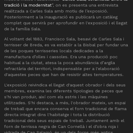
tradició i la modernitat
”, on es presenta una entrevista
realitzada a Carles Sala amb motiu de l’exposició.
Posteriorment a la inauguració es publicarà un catàleg
complet que servirà per aprofundir en l'exposició i el llegat
de la família Sala.
Al voltant del 1883, Francisco Sala, besavi de Carles Sala i
terrisser de Breda, es va establir a la Bisbal per fundar una
de les poques terrisseries locals dedicades a la
manufactura d’olles i cassoles. Era una producció poc
habitual a la ciutat, atesa la poca abundància d’argila
refractària del territori, indispensable per a l'elaboració
d'aquestes peces que han de resistir altes temperatures.
L'exposició reivindica el llegat d'aquest obrador i dels seus
membres, examina les diferents tipologies de peces que
s'hi van produir, així com els estris i les màquines
utilitzades. S'hi destaca, a més, l'obrador mateix, un espai
de treball que encara conserva el forn tradicional de flama
directa integrat dins l'habitatge i tota la distribució
tradicional dels seus espais de treball. Juntament amb el
forn de terrissa negra de Can Cornellà i el d’obra roja i
vidrada de Can Salamó, és un dels forns més antics