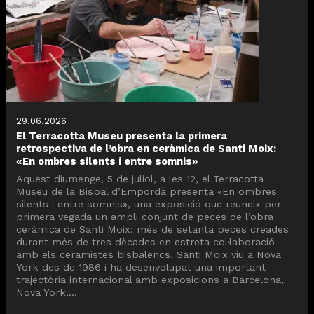
29.06.2026
El Terracotta Museu presenta la primera
retrospectiva de l’obra en ceràmica de Santi Moix:
«En ombres silents i entre somnis»
Aquest diumenge, 5 de juliol, a les 12, el Terracotta
Museu de la Bisbal d’Empordà presenta «En ombres
silents i entre somnis», una exposició que reuneix per
primera vegada un ampli conjunt de peces de l’obra
ceràmica de Santi Moix: més de setanta peces creades
durant més de tres dècades en estreta col·laboració
amb els ceramistes bisbalencs. Santi Moix viu a Nova
York des de 1986 i ha desenvolupat una important
trajectòria internacional amb exposicions a Barcelona,
Nova York,...