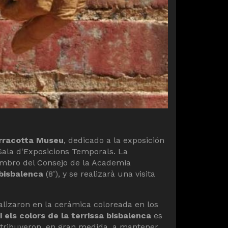
rracotta Museu
, dedicado a la exposición
Sala d'Exposicions Temporals. La
iembro del Consejo de la Academia
 bisbalenca
(8’), y se realizarà una visita
alizaron en la cerámica coloreada en los
 els colors de la terrissa bisbalenca
es
ntribuyeron, en gran medida, a mantener