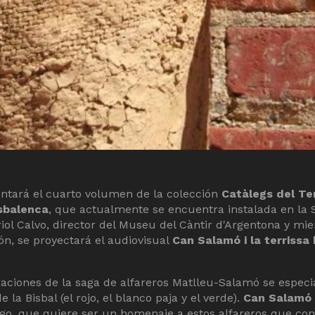
entará el cuarto volumen de la colección
Catàlegs del Te
isbalenca
, que actualmente se encuentra instalada en la 
riol Calvo, director del Museu del Càntir d'Argentona y m
ón, se proyectará el audiovisual
Can Salamó i la terrissa
raciones de la saga de alfareros Matlleu-Salamó se especi
 la Bisbal (el rojo, el blanco paja y el verde).
Can Salamó i
ogo, que quiere ser un homenaje a estos alfareros que co