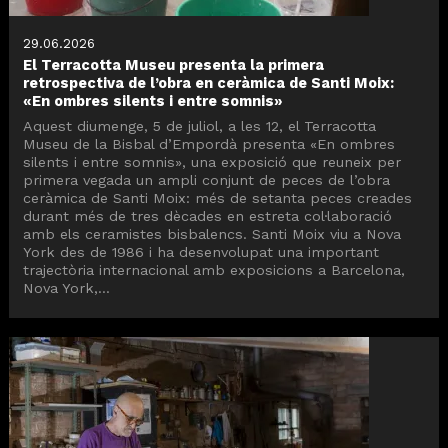
29.06.2026
El Terracotta Museu presenta la primera
retrospectiva de l’obra en ceràmica de Santi Moix:
«En ombres silents i entre somnis»
Aquest diumenge, 5 de juliol, a les 12, el Terracotta
Museu de la Bisbal d’Empordà presenta «En ombres
silents i entre somnis», una exposició que reuneix per
primera vegada un ampli conjunt de peces de l’obra
ceràmica de Santi Moix: més de setanta peces creades
durant més de tres dècades en estreta col·laboració
amb els ceramistes bisbalencs. Santi Moix viu a Nova
York des de 1986 i ha desenvolupat una important
trajectòria internacional amb exposicions a Barcelona,
Nova York,...