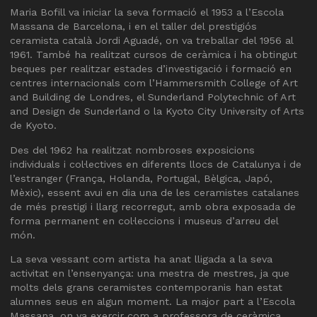
Maria Bofill va iniciar la seva formació el 1953 a l’Escola
Massana de Barcelona, i en el taller del prestigiós
ceramista català Jordi Aguadé, on va treballar del 1956 al
1961. També ha realitzat cursos de ceràmica i ha obtingut
beques per realitzar estades d’investigació i formació en
centres internacionals com l’Hammersmith College of Art
and Building de Londres, el Sunderland Polytechnic of Art
and Design de Sunderland o la Kyoto City University of Arts
de Kyoto.
Des del 1962 ha realitzat nombroses exposicions
individuals i col·lectives en diferents llocs de Catalunya i de
l’estranger (França, Holanda, Portugal, Bèlgica, Japó,
Mèxic), essent avui en dia una de les ceramistes catalanes
de més prestigi i llarg recorregut, amb obra exposada de
forma permanent en col·leccions i museus d’arreu del
món.
La seva vessant com artista ha anat lligada a la seva
activitat en l’ensenyança: una mestra de mestres, ja que
molts dels grans ceramistes contemporanis han estat
alumnes seus en algun moment. La major part a l’Escola
Massana, on va exercir com a professora de ceràmica