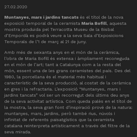
Diapositiva 1 de 1
27.02.2020
Muntanyes, mars i jardins tancats
és el títol de la nova
exposició temporal de la ceramista
Maria Bofill
, aquesta
mostra produïda pel Terracotta Museu de la Bisbal
d’Empordà es podrà veure a la seva Sala d’Exposicions
Temporals de l’1 de març al 21 de juny.
Amb més de seixanta anys en el món de la ceràmica,
l’obra de Maria Bofill és extensa i àmpliament reconeguda
en el món de l’art; tant a Catalunya com a la resta del
món, essent una de les grans ceramistes del país. Des del
1980, la porcellana és el material més habitual i
característic de la seva producció, al costat de la ceràmica
en gres i la refractaria. L’exposició “Muntanyes, mars i
jardins tancats” vol ser un recorregut dels últims deu anys
de la seva activitat artística. Com queda palès en el títol de
la mostra, la seva gran font d’inspiració prové de la natura:
muntanyes, mars, jardins, però també rius, núvols i
infinitat de referents paisatgístics que la ceramista
catalana reinterpreta artísticament a través del filtre de la
seva mirada.