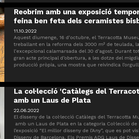
Reobrim amb una exposició temporal
feina ben feta dels ceramistes bis
11.10.2022
Aquest diumenge, 16 d'octubre, el Terracotta Museu
treballant en la reforma dels 3000 m² de teulada, 
l'excepcional calamarsada del 30 d'agost. Durant to
gran acte principal d’obertura, a les dotze del migd
producció pròpia, una mostra que reivindica l’orgull 
La col·lecció 'Catàlegs del Terraco
amb un Laus de Plata
22.06.2022
El disseny de la col·lecció Catàlegs del Terracotta 
amb un Laus de Plata en la categoria Col·lecció de c
l’exposició “El millor disseny de l’Any”, que es pot vi
Disseny de Barcelona. Els Premis ADG Laus de Dissen