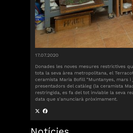
Diapositiva 1 de 1
17.07.2020
Donades les noves mesures restrictives que
tota la seva àrea metropolitana, el Terrac
ceramista Maria Bofill “Muntanyes, mars i ja
presentadors del catàleg (la ceramista Mado
restringida, es fa del tot inviable la seva
data que s'anunciarà pròximament.
Notícies