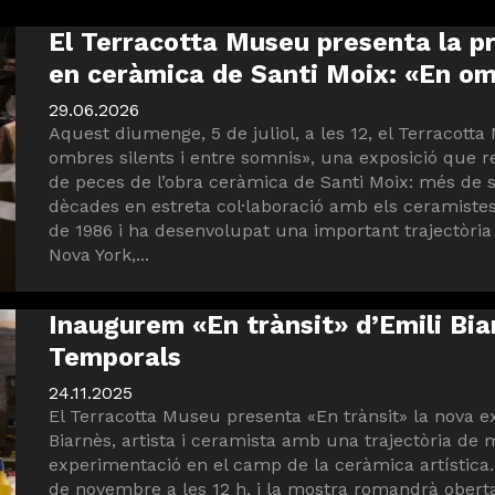
El Terracotta Museu presenta la pr
en ceràmica de Santi Moix: «En omb
29.06.2026
Aquest diumenge, 5 de juliol, a les 12, el Terracot
ombres silents i entre somnis», una exposició que 
de peces de l’obra ceràmica de Santi Moix: més de 
dècades en estreta col·laboració amb els ceramistes
de 1986 i ha desenvolupat una important trajectòria
Nova York,...
Inaugurem «En trànsit» d’Emili Bia
Temporals
24.11.2025
El Terracotta Museu presenta «En trànsit» la nova ex
Biarnès, artista i ceramista amb una trajectòria de 
experimentació en el camp de la ceràmica artística.
de novembre a les 12 h, i la mostra romandrà oberta