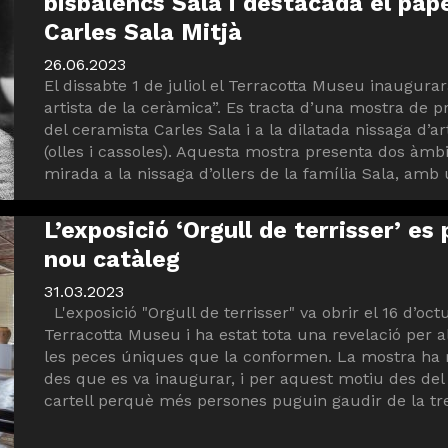
bisbalencs Sala i destacada el pap
Carles Sala Mitjà
26.06.2023
El dissabte 1 de juliol el Terracotta Museu inaugurarà
artista de la ceràmica”. Es tracta d’una mostra de p
del ceramista Carles Sala i a la dilatada nissaga d’a
(olles i cassoles). Aquesta mostra presenta dos àmbi
mirada a la nissaga d’ollers de la família Sala, amb u
L’exposició ‘Orgull de terrisser’ es
nou catàleg
31.03.2023
L'exposició "Orgull de terrisser" va obrir el 16 d’oc
Terracotta Museu i ha estat tota una revelació per a
les peces úniques que la conformen. La mostra ha 
des que es va inaugurar, i per aquest motiu des del
cartell perquè més persones puguin gaudir de la tr