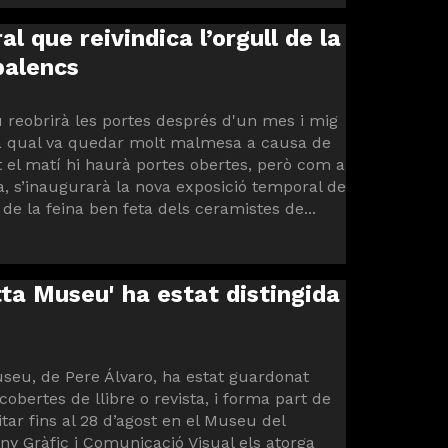
 que reivindica l’orgull de la
balencs
 reobrirà les portes després d'un mes i mig
la qual va quedar molt malmesa a causa de
t el matí hi haurà portes obertes, però com a
ia, s’inaugurarà la nova exposició temporal de
de la feina ben feta dels ceramistes de...
tta Museu' ha estat distingida
Museu, de Pere Álvaro, ha estat guardonat
obertes de llibre o revista, i forma part de
sitar fins al 28 d’agost en el Museu del
y Gràfic i Comunicació Visual els atorga