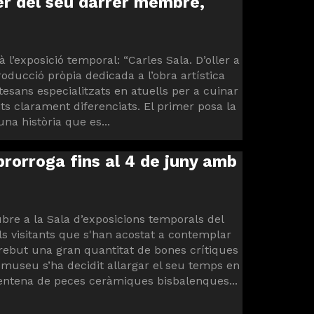
er del seu darrer membre,
 l’exposició temporal: “Carles Sala. D’oller a
roducció pròpia dedicada a l’obra artística
rtesans especialitzats en atuells per a cuinar
ts clarament diferenciats. El primer posa la
na història que es...
 prorroga fins al 4 de juny amb
tubre a la Sala d’exposicions temporals del
ls visitants que s'han acostat a contemplar
rebut una gran quantitat de bones crítiques
 museu s’ha decidit allargar el seu temps en
entena de peces ceràmiques bisbalenques...