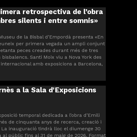
imera retrospectiva de l’obra
res silents i entre somnis»
ta Museu de la Bisbal d’Empordà presenta «En
reuneix per primera vegada un ampli conjunt
setanta peces creades durant més de tres
 bisbalencs. Santi Moix viu a Nova York des
 internacional amb exposicions a Barcelona,
rnès a la Sala d'Exposicions
posició temporal dedicada a l’obra d’Emili
més de cinquanta anys de recerca, creació i
 La inauguració tindrà lloc el diumenge 30
 al públic fins al 31 de maig de 2026. Format