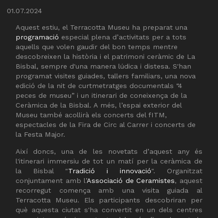
Diapositiva 2 de 2: © Autor: Elm Murcia. Fons del Terracotta 
01.07.2024
Aquest estiu, el Terracotta Museu ha preparat una
programació
especial plena d’activitats per a tots
aquells que volen gaudir del bon temps mentre
descobreixen la història i el patrimoni ceràmic de La
Bisbal, sempre d'una manera lúdica i distesa. S'han
programat visites guiades, tallers familiars, una nova
edició de la nit de curtmetratges documentals “4
peces de museu” i un itinerari de coneixença de la
Ceràmica de la Bisbal. A més, l’espai exterior del
Museu també acollirà els concerts del fITM,
espectacles de la Fira de Circ al Carrer i concerts de
la Festa Major.
Així doncs, una de les novetats d’aquest any és
l'itinerari immersiu de tot un matí per la ceràmica de
la Bisbal "
Tradició i innovació
". Organitzat
conjuntament amb l’
Associació de Ceramistes
, aquest
recorregut comença amb una visita guiada al
Terracotta Museu. Els participants descobriran per
què aquesta ciutat s'ha convertit en un dels centres