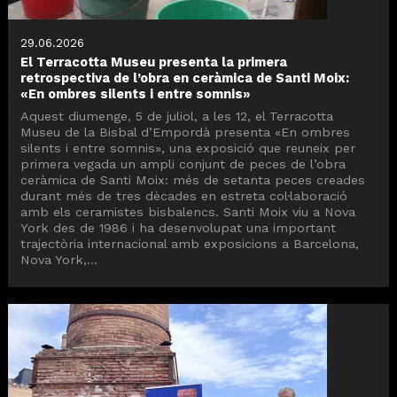
29.06.2026
El Terracotta Museu presenta la primera
retrospectiva de l’obra en ceràmica de Santi Moix:
«En ombres silents i entre somnis»
Aquest diumenge, 5 de juliol, a les 12, el Terracotta
Museu de la Bisbal d’Empordà presenta «En ombres
silents i entre somnis», una exposició que reuneix per
primera vegada un ampli conjunt de peces de l’obra
ceràmica de Santi Moix: més de setanta peces creades
durant més de tres dècades en estreta col·laboració
amb els ceramistes bisbalencs. Santi Moix viu a Nova
York des de 1986 i ha desenvolupat una important
trajectòria internacional amb exposicions a Barcelona,
Nova York,...