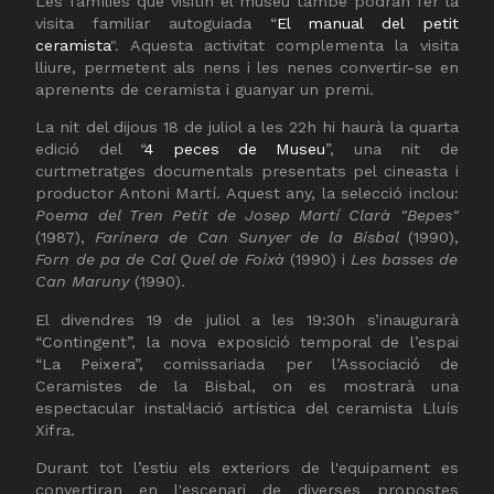
Les famílies que visitin el museu també podran fer la
visita familiar autoguiada “
El manual del petit
ceramista
". Aquesta activitat complementa la visita
lliure, permetent als nens i les nenes convertir-se en
aprenents de ceramista i guanyar un premi.
La nit del dijous 18 de juliol a les 22h hi haurà la quarta
edició del “
4 peces de Museu
”, una nit de
curtmetratges documentals presentats pel cineasta i
productor Antoni Martí. Aquest any, la selecció inclou:
Poema del Tren Petit de Josep Martí Clarà "Bepes"
(1987),
Farinera de Can Sunyer de la Bisbal
(1990),
Forn de pa de Cal Quel de Foixà
(1990) i
Les basses de
Can Maruny
(1990).
El divendres 19 de juliol a les 19:30h s’inaugurarà
“Contingent”, la nova exposició temporal de l’espai
“La Peixera”, comissariada per l’Associació de
Ceramistes de la Bisbal, on es mostrarà una
espectacular instal·lació artística del ceramista Lluís
Xifra.
Durant tot l’estiu els exteriors de l'equipament es
convertiran en l'escenari de diverses propostes