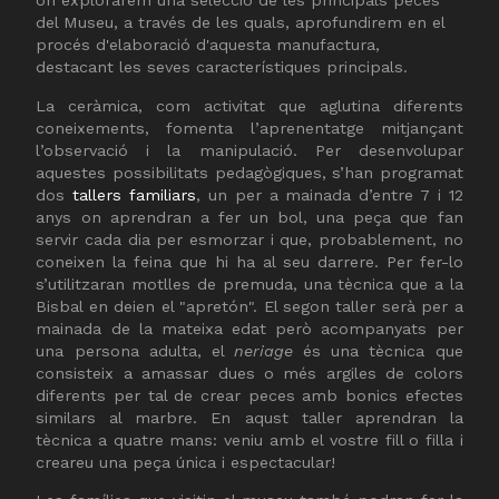
on explorarem una selecció de les principals peces
del Museu, a través de les quals, aprofundirem en el
procés d'elaboració d'aquesta manufactura,
destacant les seves característiques principals.
La ceràmica, com activitat que aglutina diferents
coneixements, fomenta l’aprenentatge mitjançant
l’observació i la manipulació. Per desenvolupar
aquestes possibilitats pedagògiques, s’han programat
dos
tallers familiars
, un per a mainada d’entre 7 i 12
anys on aprendran a fer un bol, una peça que fan
servir cada dia per esmorzar i que, probablement, no
coneixen la feina que hi ha al seu darrere. Per fer-lo
s’utilitzaran motlles de premuda, una tècnica que a la
Bisbal en deien el "apretón". El segon taller serà per a
mainada de la mateixa edat però acompanyats per
una persona adulta, el
neriage
és una tècnica que
consisteix a amassar dues o més argiles de colors
diferents per tal de crear peces amb bonics efectes
similars al marbre. En aqust taller aprendran la
tècnica a quatre mans: veniu amb el vostre fill o filla i
creareu una peça única i espectacular!