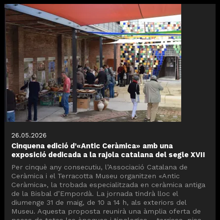
26.05.2026
Cinquena edició d’«Antic Ceràmica» amb una
exposició dedicada a la rajola catalana del segle XVII
Per cinquè any consecutiu, l’Associació Catalana de
Ceràmica i el Terracotta Museu organitzen «Antic
Ceràmica», la trobada especialitzada en ceràmica antiga
de la Bisbal d’Empordà. La jornada tindrà lloc el
diumenge 31 de maig, de 10 a 14 h, als exteriors del
Museu. Aquesta proposta reunirà una àmplia oferta de
peces de totes les èpoques i tipologies —terrissa, pisa,