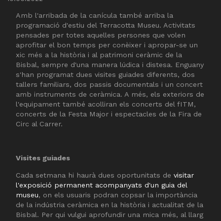
Amb l'arribada de la canícula també arriba la
programació d'estiu del Terracotta Museu. Activitats
pensades per totes aquelles persones que volen
aprofitar el bon temps per conèixer i apropar-se un
xic més a la història i al patrimoni ceràmic de la
Bisbal, sempre d'una manera lúdica i distesa. Enguany
s'han programat dues visites guiades diferents, dos
tallers familiars, dos passis documentals i un concert
amb instruments de ceràmica. A més, els exteriors de
l'equipament també acolliran els concerts del fITM,
concerts de la Festa Major i espectacles de la Fira de
Circ al Carrer.
Visites guiades
Cada setmana hi haurà dues oportunitats de
visitar
l'exposició permanent acompanyats d'un guia del
museu
, on els usuaris podran copsar la importància
de la indústria ceràmica en la història i actualitat de la
Bisbal. Per qui vulgui aprofundir una mica més, al llarg