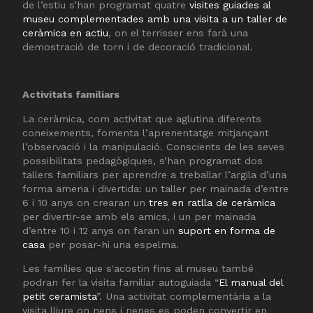
de l’estiu s’han programat quatre
visites guiades al
museu complementades amb una visita a un taller de
ceràmica en actiu
, on el terrisser ens farà una
demostració de torn i de decoració tradicional.
Activitats familiars
La ceràmica, com activitat que aglutina diferents
coneixements, fomenta l’aprenentatge mitjançant
l’observació i la manipulació. Conscients de les seves
possibilitats pedagògiques, s’han programat dos
tallers familiars per aprendre a treballar l’argila d’una
forma amena i divertida: un taller per mainada d’entre
6 i 10 anys on crearan un
tres en ratlla de ceràmica
per divertir-se amb els amics, i un per mainada
d’entre 10 i 12 anys on faran un
suport en forma de
casa
per posar-hi una espelma.
Les famílies que s'acostin fins al museu també
podran fer la visita familiar autoguiada “
El manual del
petit ceramista
”. Una activitat complementària a la
visita lliure on nens i nenes es poden convertir en