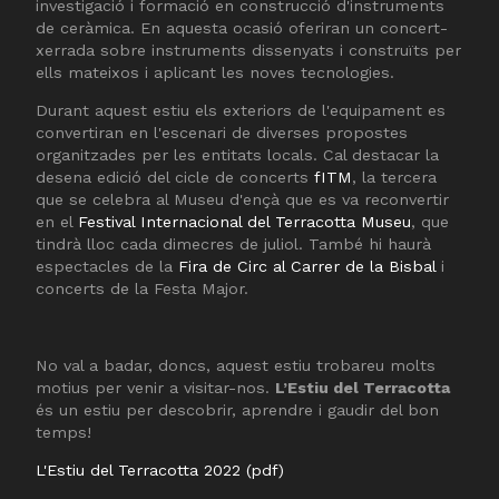
investigació i formació en construcció d'instruments
de ceràmica. En aquesta ocasió oferiran un concert-
xerrada sobre instruments dissenyats i construïts per
ells mateixos i aplicant les noves tecnologies.
Durant aquest estiu els exteriors de l'equipament es
convertiran en l'escenari de diverses propostes
organitzades per les entitats locals. Cal destacar la
desena edició del cicle de concerts
fITM
, la tercera
que se celebra al Museu d'ençà que es va reconvertir
en el
Festival Internacional del Terracotta Museu
, que
tindrà lloc cada dimecres de juliol. També hi haurà
espectacles de la
Fira de Circ al Carrer de la Bisbal
i
concerts de la Festa Major.
No val a badar, doncs, aquest estiu trobareu molts
motius per venir a visitar-nos.
L’Estiu del Terracotta
és un estiu per descobrir, aprendre i gaudir del bon
temps!
L'Estiu del Terracotta 2022 (pdf)