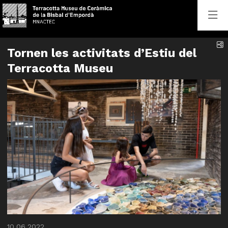
C
Tornen les activitats d’Estiu del
Terracotta Museu
Diapositiva 1 de 1
10.06.2022