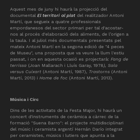
Aquest mes de juny hi haurà la projecció del
documental
El territori al plat
del realitzador Antoni
Martí, que segueix a quatre professionals
empordanesos del sector primari per tal d'acostar-
nos al procés d'elaboració dels aliments, de l’origen a
la taula. I al juliol més documentals presentats pel
mateix Antoni Martí en la segona edició de "4 peces
de Museu", una proposta que va veure la llum l'estiu
passat, i on en aquesta ocasió es projectarà:
Fang de
terrissa
(Joan Mallarach i Lluís Garay, 1978
), Sala
versus Cuixart
(Antoni Martí, 1987),
Trastorns
(Antoni
Martí, 2013) i
Home de foc
(Antoni Martí, 2013).
Música i Circ
Dins de les activitats de la Festa Major, hi haurà un
concert d'instruments de ceràmica a càrrec de la
formació "Suena Barro": el projecte multidisciplinari
del músic i ceramista argentí Hernán Darío integrat
per ceramistes, músics i lutiers que apunta a la