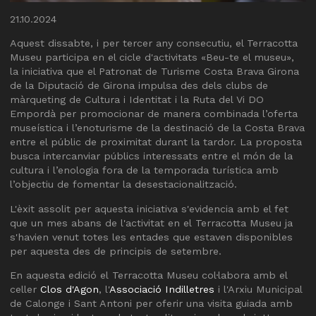
Diapositiva 1 de 1
21.10.2024
Aquest dissabte, i per tercer any consecutiu, el Terracotta
Museu participa en el cicle d'activitats «Beu-te el museu»,
la iniciativa que el Patronat de Turisme Costa Brava Girona
de la Diputació de Girona impulsa des dels clubs de
màrqueting de Cultura i Identitat i la Ruta del Vi DO
Empordà per promocionar de manera combinada l’oferta
museística i l’enoturisme de la destinació de la Costa Brava
entre el públic de proximitat durant la tardor. La proposta
busca intercanviar públics interessats entre el món de la
cultura i l’enologia fora de la temporada turística amb
l’objectiu de fomentar la desestacionalització.
L'èxit assolit per aquesta iniciativa s'evidencia amb el fet
que un mes abans de l'activitat en el Terracotta Museu ja
s'havien venut totes les entades que estaven disponibles
per aquesta des de principis de setembre.
En aquesta edició el Terracotta Museu col·labora amb el
celler
Clos d'Agon
, l'
Associació Indilletres
i l'Arxiu Municipal
de Calonge i Sant Antoni per oferir una visita guiada amb