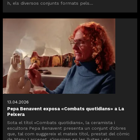
h, els diversos conjunts formats pels...
13.04.2026
Pepa Benavent exposa «Combats quotidians» a La
Peixera
Sota el títol «Combats quotidians», la ceramista i
escultora Pepa Benavent presenta un conjunt d’obres
que, tal com suggereix el mateix títol, prestat del còmic
de Manu Larcenet, s’inspiren en les lluites i els