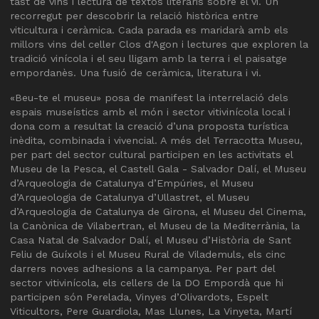
tast de vins i lectura de textos literaris sobre el vi. Un
recorregut per descobrir la relació històrica entre
viticultura i ceràmica. Cada parada es maridarà amb els
millors vins del celler Clos d'Agon i lectures que exploren la
tradició vinícola i el seu lligam amb la terra i el paisatge
empordanès. Una fusió de ceràmica, literatura i vi.
«Beu-te el museu» posa de manifest la interrelació dels
espais museístics amb el món i sector vitivinícola local i
dona com a resultat la creació d’una proposta turística
inèdita, combinada i vivencial. A més del Terracotta Museu,
per part del sector cultural participen en les activitats el
Museu de la Pesca, el Castell Gala - Salvador Dalí, el Museu
d’Arqueologia de Catalunya d’Empúries, el Museu
d’Arqueologia de Catalunya d’Ullastret, el Museu
d’Arqueologia de Catalunya de Girona, el Museu del Cinema,
la Canònica de Vilabertran, el Museu de la Mediterrània, la
Casa Natal de Salvador Dalí, el Museu d’Història de Sant
Feliu de Guíxols i el Museu Rural de Vilademuls, els cinc
darrers noves adhesions a la campanya. Per part del
sector vitivinícola, els cellers de la DO Empordà que hi
participen són Perelada, Vinyes d’Olivardots, Espelt
Viticultors, Pere Guardiola, Mas Llunes, La Vinyeta, Martí