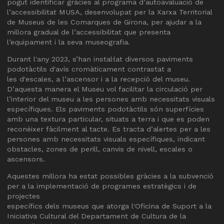
pogut identificar gràcies al programa d’autoavaluació de
l’accessibilitat MUSA, desenvolupat per la Xarxa Territorial
de Museus de les Comarques de Girona, per ajudar a la
millora gradual de l’accessibilitat que presenta
l’equipament i la seva museografia.
Durant l'any 2023, s’han instal·lat diversos paviments
podotàctils d'avís cromàticament contrastat a
les d'escales, a l’ascensor i a la recepció del museu.
D’aquesta manera el Museu vol facilitar la circulació per
l’interior del museu a les persones amb necessitats visuals
específiques. Els paviments podotàctils són superfícies
amb una textura particular, situats a terra i que es poden
reconèixer fàcilment al tacte. Es tracta d’alertes per a les
persones amb necessitats visuals específiques, indicant
obstacles, zones de perill, canvis de nivell, escales o
ascensors.
Aquestes millora ha estat possibles gràcies a la subvenció
per a la implementació de programes estratègics i de
projectes
específics dels museus que atorga l'Oficina de Suport a la
Iniciativa Cultural del Departament de Cultura de la