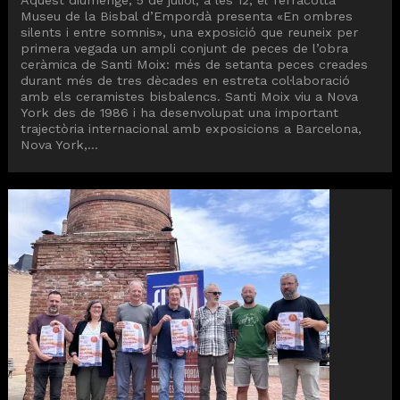
Aquest diumenge, 5 de juliol, a les 12, el Terracotta
Museu de la Bisbal d’Empordà presenta «En ombres
silents i entre somnis», una exposició que reuneix per
primera vegada un ampli conjunt de peces de l’obra
ceràmica de Santi Moix: més de setanta peces creades
durant més de tres dècades en estreta col·laboració
amb els ceramistes bisbalencs. Santi Moix viu a Nova
York des de 1986 i ha desenvolupat una important
trajectòria internacional amb exposicions a Barcelona,
Nova York,...