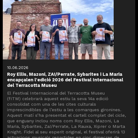
10.06.2026
Roy Ellis, Mazoni, ZA!/Perrate, Sybarites i La Maria
encapçalen l'edició 2026 del Festival Internacional
del Terracotta Museu
El Festival Internacional del Terracotta Museu
(fITM) celebrarà aquest estiu la seva 14a edició
consolidat com una de les cites culturals
imprescindibles de l’estiu a les comarques gironines.
Aquest matí s’ha presentat el cartell complet del cicle,
que enguany inclou noms com Roy Ellis, Mazoni, La
Maria, Sybarites, Za!/Perrate, La Rauxa, Xiprer o Marta
Knight. Fidel al seu esperit original, el festival oferirà 13
actuacions musicals repartides en cinc dimecres de