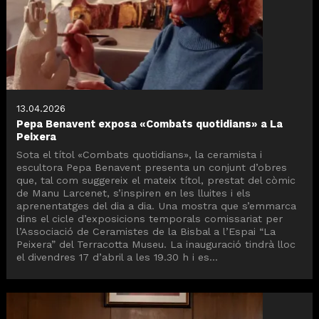
13.04.2026
Pepa Benavent exposa «Combats quotidians» a La
Peixera
Sota el títol «Combats quotidians», la ceramista i
escultora Pepa Benavent presenta un conjunt d’obres
que, tal com suggereix el mateix títol, prestat del còmic
de Manu Larcenet, s’inspiren en les lluites i els
aprenentatges del dia a dia. Una mostra que s’emmarca
dins el cicle d’exposicions temporals comissariat per
l’Associació de Ceramistes de la Bisbal a l’Espai “La
Peixera” del Terracotta Museu. La inauguració tindrà lloc
el divendres 17 d’abril a les 19.30 h i es...