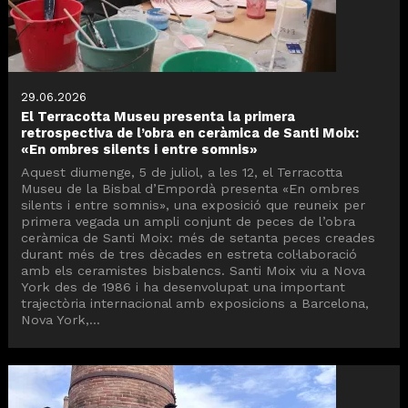
29.06.2026
El Terracotta Museu presenta la primera
retrospectiva de l’obra en ceràmica de Santi Moix:
«En ombres silents i entre somnis»
Aquest diumenge, 5 de juliol, a les 12, el Terracotta
Museu de la Bisbal d’Empordà presenta «En ombres
silents i entre somnis», una exposició que reuneix per
primera vegada un ampli conjunt de peces de l’obra
ceràmica de Santi Moix: més de setanta peces creades
durant més de tres dècades en estreta col·laboració
amb els ceramistes bisbalencs. Santi Moix viu a Nova
York des de 1986 i ha desenvolupat una important
trajectòria internacional amb exposicions a Barcelona,
Nova York,...