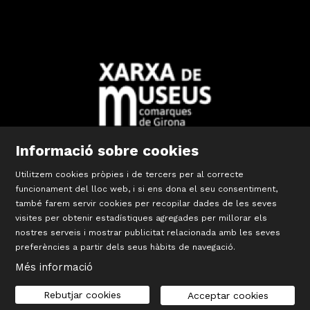
Informació sobre cookies
Diapositiva 2 de 10: Xarxa Territorial de Museus de les Comar
Utilitzem cookies pròpies i de tercers per al correcte
funcionament del lloc web, i si ens dona el seu consentiment,
també farem servir cookies per recopilar dades de les seves
©
Terracotta Museu
visites per obtenir estadístiques agregades per millorar els
Sis d’octubre, 99 | La Bisbal d’Empordà
nostres serveis i mostrar publicitat relacionada amb les seves
T 972 642 067
preferències a partir dels seus hàbits de navegació.
#TerracottaMuseu
Més informació
Sitemap
|
Avís Legal
|
Cookies
|
seu-e
|
Contacte
Rebutjar cookies
Acceptar cookies