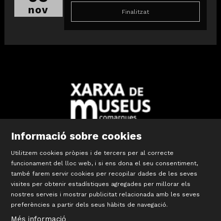
nov
Finalitzat
Informació sobre cookies
Diapositiva 2 de 10: Xarxa Territorial de Museus de les Comar
Utilitzem cookies pròpies i de tercers per al correcte
funcionament del lloc web, i si ens dona el seu consentiment,
també farem servir cookies per recopilar dades de les seves
visites per obtenir estadístiques agregades per millorar els
©
Terracotta Museu
nostres serveis i mostrar publicitat relacionada amb les seves
Sis d’octubre, 99 | La Bisbal d’Empordà
preferències a partir dels seus hàbits de navegació.
T 972 642 067
#TerracottaMuseu
Més informació