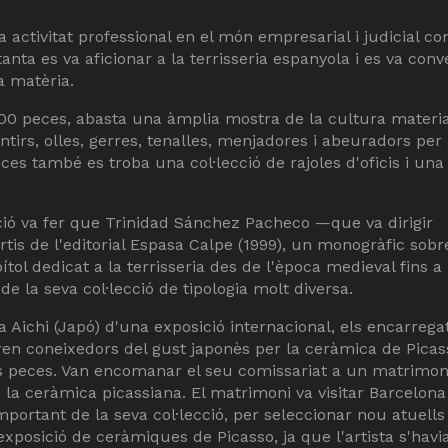
a activitat professional en el món empresarial i judicial c
anta es va aficionar a la terrisseria espanyola i es va conve
a matèria.
500 peces, abasta una àmplia mostra de la cultura materia
àntirs, olles, gerres, tenalles, menjadores i abeuradors per
ces també es troba una col·lecció de rajoles d'oficis i una
cció va fer que Trinidad Sánchez Pacheco —que va dirigir
tis de l'editorial Espasa Calpe (1999), un monogràfic sobr
l dedicat a la terrisseria des de l'època medieval fins a 
e la seva col·lecció de tipologia molt diversa.
a Aichi (Japó) d'una exposició internacional, els encarrega
ren coneixedors del gust japonès per la ceràmica de Pica
es peces. Van encomanar el seu comissariat a un matrimon
 la ceràmica picassiana. El matrimoni va visitar Barcelona 
portant de la seva col·lecció, per seleccionar nou atuells
xposició de ceràmiques de Picasso, ja que l'artista s'havi