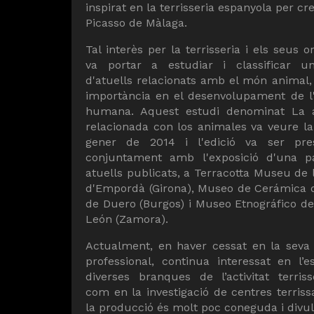
inspirat en la terrisseria espanyola per c
Picasso de Màlaga.
Tal interès per la terrisseria i els seus o
va portar a estudiar i classificar u
d'atuells relacionats amb el món animal,
importància en el desenvolupament de l'a
humana. Aquest estudi denominat La a
relacionada con los animales va veure la
gener de 2014 i l'edició va ser pres
conjuntament amb l'exposició d'una p
atuells publicats, a Terracotta Museu de 
d'Empordà (Girona), Museo de Cerámica 
de Duero (Burgos) i Museo Etnográfico de 
León (Zamora).
Actualment, en haver cessat en la seva a
professional, continua interessat en l’e
diverses branques de l’activitat terriss
com en la investigació de centres terriss
la producció és molt poc coneguda i divu