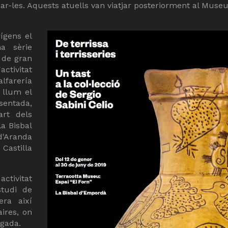
rear-les. Aquests atuells van viatjar posteriorment al Muse
rígens el
na sèrie
 de gran
ctivitat
lfarería
 llum el
entada,
art dels
la Bisbal
d'Aranda
Castilla
ctivitat
studi de
era així
aires, on
lgada.