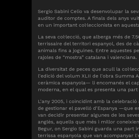
Sergio Sabini Celio va desenvolupar la sev
auditor de comptes. A finals dels anys vuit
en un important col·leccionista en aquest
La seva col·lecció, que alberga més de 7.
terrissaire del territori espanyol, des de c
animals fins a joguines. Entre aquestes pe
rajoles de “mostra” catalana i valenciana.
La diversitat de peces que acull la col·le
l'edició del volum XLII de l'obra Summa Ar
ceràmica espanyola— li encomanés el capíto
moderna, en el qual es presenta una part d
L'any 2005, i coincidint amb la celebració 
de gestionar el pavelló d'Espanya —que e
van decidir presentar algunes de les sev
anglès, aquells que més i millor coneixien
Begur, on Sergio Sabini guarda una part im
terrissa espanyola que van acompanyar l'e