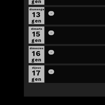
gen
diumenge
13
gen
dimarts
15
gen
dimecres
16
gen
dijous
17
gen