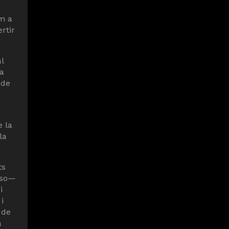
om a
rtir
l
 a
 de
e la
la
ts
sso—
i
i
 de
a