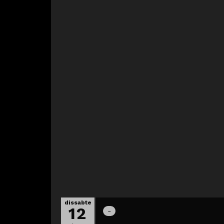
dissabte
12