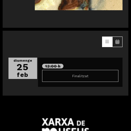
diumenge
25
12:00 h
feb
Finalitzat