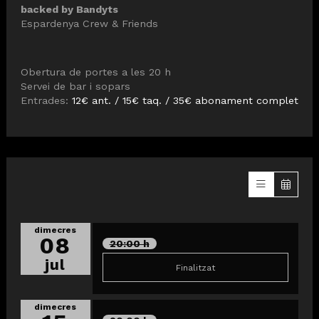
backed by Bandyts
Espardenya Crew & Friends
Obertura de portes a les 20 h
Servei de bar i sopars
Entrades:
12€ ant. / 15€ taq. / 35€ abonament complet
dimecres
08
20:00 h
jul
Finalitzat
dimecres