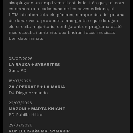
aixopluguen un ampli ventall estilístic. I és que, tal com
es demostra a cadascuna de les seves edicions, al
fITM hi caben tots els gèneres, sempre des del prisma
de donar veu a propostes emergents o que defugen
els circuits majoritaris, configurant un programa d'allò
més eclèctic i amb nits que tindran focus musicals
ben determinats.
08/07/2026
LA RAUXA + SYBARITES
Guns PD
15/07/2026
ZA / PERRATE + LA MARIA
DJ Diego Armando
22/07/2026
MAZONI + MARTA KNIGHT
PD Pubilla Hilton
29/07/2026
ROY ELLIS aka MR. SYMARIP