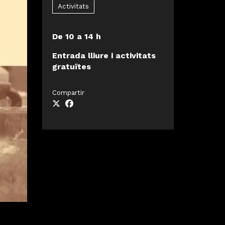
Activitats
De 10 a 14 h
Entrada lliure i activitats
gratuïtes
Compartir