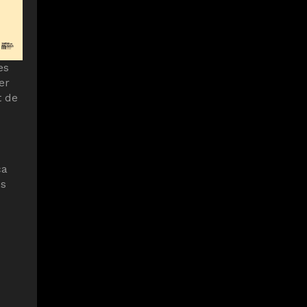
es
er
t de
ca
es