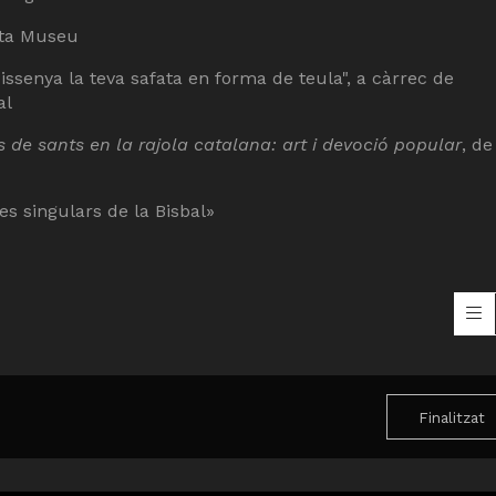
otta Museu
 dissenya la teva safata en forma de teula", a càrrec de
al
s de sants en la rajola catalana: art i devoció popular
, de
ces singulars de la Bisbal»
Finalitzat