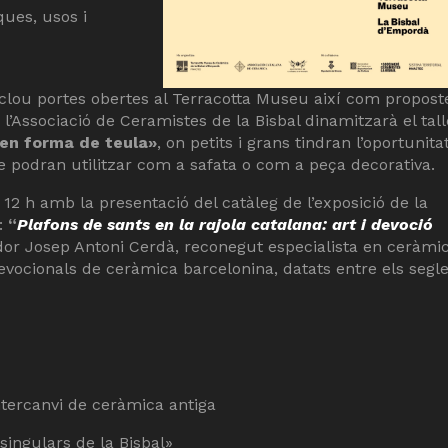
ques, usos i
clou portes obertes al Terracotta Museu així com propost
, l’Associació de Ceramistes de la Bisbal dinamitzarà el tall
 en forma de teula»
, on petits i grans tindran l’oportunita
ue podran utilitzar com a safata o com a peça decorativa.
12 h amb la presentació del catàleg de l’exposició de la
:
“
Plafons de sants en la rajola catalana: art i devoció
iador Josep Antoni Cerdà, reconegut especialista en ceràmi
evocionals de ceràmica barcelonina, datats entre els segl
intercanvi de ceràmica antiga
singulars de la Bisbal»