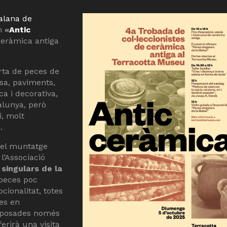
alana de
en
«
Antic
ceràmica antiga
rta de peces de
isa, paviments,
a i decorativa,
alunya, però
i, molt
.
à el muntatge
l’Associació
singulars de la
 peces poc
cionalitat, totes
es en
exposades només
ferirà una visita