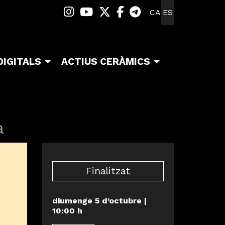
Link a instagram
Link a youtube
Link a twitter
Link a facebook
Link a telegra
CA
ES
DIGITALS
ACTIUS CERÀMICS
a
Finalitzat
diumenge 5 d’octubre
|
10:00 h