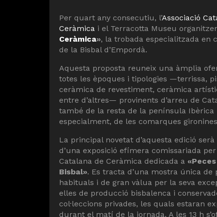
Per quart any consecutiu, l’
Associació Cat
Ceràmica
i el Terracotta Museu organitz
Ceràmica
»
, la trobada especialitzada en 
de la Bisbal d’Empordà.
Aquesta proposta reuneix una àmplia ofe
totes les èpoques i tipologies —terrissa, p
ceràmica de revestiment, ceràmica artístic
entre d’altres— provinents d’arreu de Cat
també de la resta de la península Ibèrica 
especialment, de les comarques gironines
La principal novetat d’aquesta edició ser
d’una exposició efímera comissariada per 
Catalana de Ceràmica dedicada a
«Peces 
Bisbal»
. Es tracta d’una mostra única de
habituals i de gran vàlua per la seva excep
elles de producció bisbalenca i conservad
col·leccions privades, les quals estaran 
durant el matí de la jornada. A les 13 h s’o