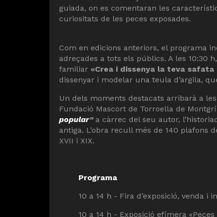
guiada, on es comentaran les característi
curiositats de les peces exposades.
Com en edicions anteriors, el programa in
adreçades a tots els públics. A les 10:30 h
familiar
«Crea i dissenya la teva safata
dissenyar i modelar una teula d’argila, q
Un dels moments destacats arribarà a les 
Fundació Mascort de Torroella de Montgrí
popular
”
a càrrec del seu autor, l’histor
antiga. L’obra recull més de 140 plafons d
XVII i XIX.
Programa
10 a 14 h - Fira d’exposició, venda i 
10 a 14 h - Exposició efímera «Peces 