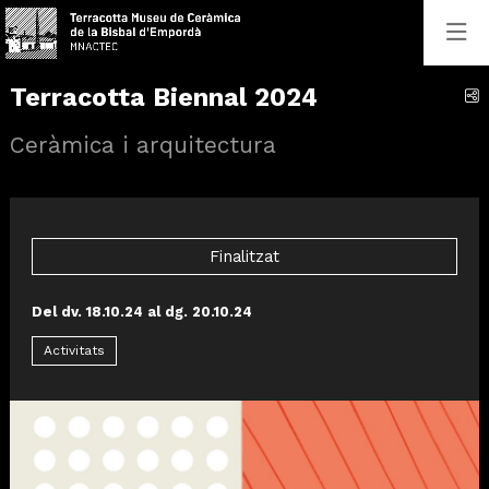
Terracotta Biennal 2024
C
Ceràmica i arquitectura
Finalitzat
Del dv. 18.10.24
al dg. 20.10.24
Activitats