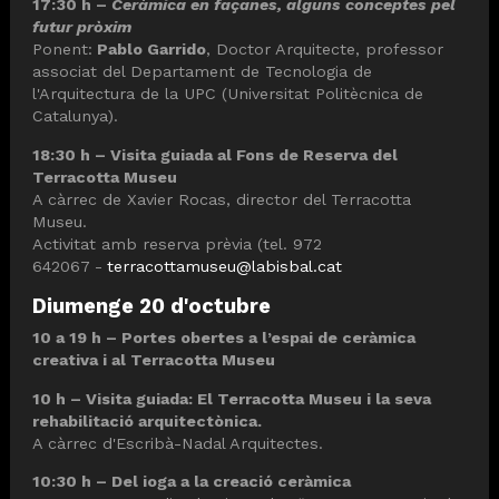
17:30 h –
Ceràmica en façanes, alguns conceptes pel
futur pròxim
Ponent:
Pablo Garrido
, Doctor Arquitecte, professor
associat del Departament de Tecnologia de
l'Arquitectura de la UPC (Universitat Politècnica de
Catalunya).
18:30 h – Visita guiada al Fons de Reserva del
Terracotta Museu
A càrrec de Xavier Rocas, director del Terracotta
Museu.
Activitat amb reserva prèvia (tel. 972
642067
-
terracottamuseu@labisbal.cat
Diumenge 20 d'octubre
10 a 19 h – Portes obertes a l’espai de ceràmica
creativa i al Terracotta Museu
10 h – Visita guiada: El Terracotta Museu i la seva
rehabilitació arquitectònica.
A càrrec d'Escribà-Nadal Arquitectes.
10:30 h – Del ioga a la creació ceràmica