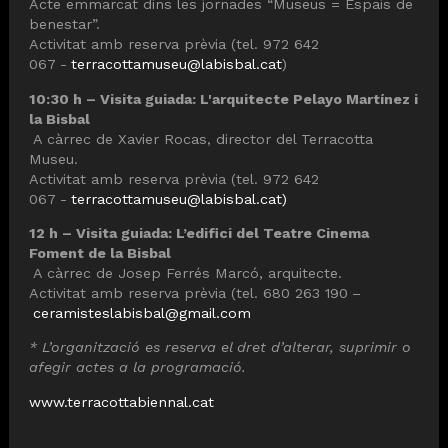
Acte emmarcat dins les jornades “Museus = Espais de
benestar”.
Activitat amb reserva prèvia (tel. 972 642
067
-
terracottamuseu@labisbal.cat
)
10:30 h – Visita guiada: L'arquitecte Pelayo Martínez i
la Bisbal
A càrrec de Xavier Rocas, director del Terracotta
Museu.
Activitat amb reserva prèvia (tel. 972 642
067
-
terracottamuseu@labisbal.cat)
12 h – Visita guiada: L’edifici del Teatre Cinema
Foment de la Bisbal
A càrrec de Josep Ferrés Marcó, arquitecte.
Activitat amb reserva prèvia (tel. 680 263 190
–
ceramisteslabisbal@gmail.com
* L’organització es reserva el dret d’alterar, suprimir o
afegir actes a la programació.
www.terracottabiennal.cat