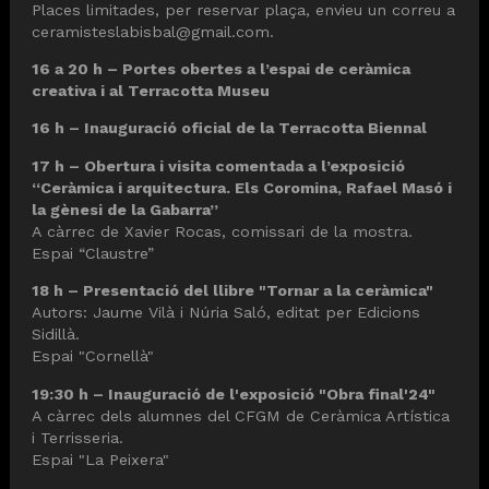
Places limitades, per reservar plaça, envieu un correu a
ceramisteslabisbal@gmail.com.
16 a 20 h – Portes obertes a l’espai de ceràmica
creativa i al Terracotta Museu
16 h – Inauguració oficial de la Terracotta Biennal
17 h – Obertura i visita comentada a l’exposició
“Ceràmica i arquitectura. Els Coromina, Rafael Masó i
la gènesi de la Gabarra”
A càrrec de Xavier Rocas, comissari de la mostra.
Espai “Claustre”
18 h – Presentació del llibre "Tornar a la ceràmica"
Autors: Jaume Vilà i Núria Saló, editat per Edicions
Sidillà.
Espai "Cornellà"
19:30 h – Inauguració de l'exposició "Obra final'24"
A càrrec dels alumnes del CFGM de Ceràmica Artística
i Terrisseria.
Espai "La Peixera"