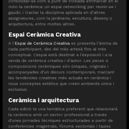
consolidar-se com a punt de trobada emmarcat en el
món la ceràmica: un espai networking per reunir-se i
gaudir, i tractar la disciplina aplicada en d’altres
assignatures, com la jardineria, escultura, disseny o
arquitectura, entre moltes altres.
Espai Ceràmica Creativa
A l’
Espai de Ceràmica Creativa
es presenta l’ànima de
cada participant, des del més artesà fins al més
conceptual. L’espai està destinat a l’exposició i a la
venda de ceràmica creativa i d’autor. Les peces o
composicions ceràmiques són úniques, originals i
acompanyades d’un discurs contemporani, marcant
les tendències creatives més actuals en ceràmica i
nous conceptes estètics que creen ambients únics i
exclusius.
Ceràmica i arquitectura
Cada edició te una temàtica preferent que relacionarà
la ceràmica amb un sector professional a través
d'unes jornades tècniques estructurades a partir de
conferències magistrals, fòrums sectorials i taules