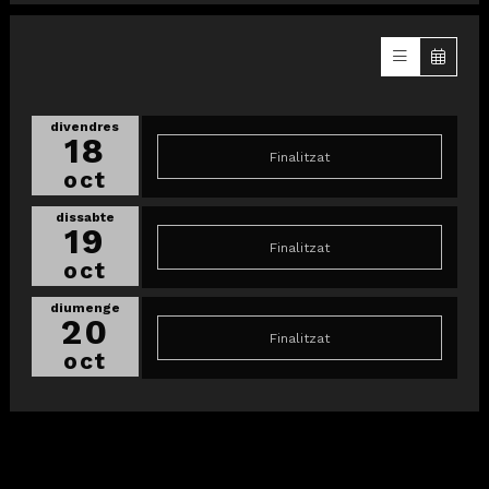
divendres
18
Finalitzat
oct
dissabte
19
Finalitzat
oct
diumenge
20
Finalitzat
oct