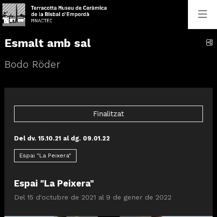
Esmalt amb sal
C
Bodo Röder
Finalitzat
Del dv. 15.10.21
al dg. 09.01.22
Espai "La Peixera"
Espai "La Peixera"
Del 15 d'octubre de 2021 al 9 de gener de 2022