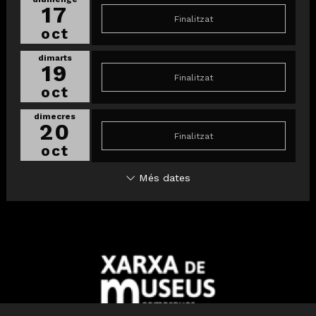
17
Finalitzat
oct
dimarts
19
Finalitzat
oct
dimecres
20
Finalitzat
oct
Més dates