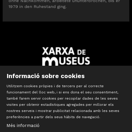
ohne Nachkommen, arbeitete ununterbrochen, bis er
1979 in den Ruhestand ging.
Informació sobre cookies
Utilitzem cookies pròpies i de tercers per al correcte
Diapositiva 2 de 10: Xarxa Territorial de Museus de les Comar
funcionament del lloc web, i si ens dona el seu consentiment,
també farem servir cookies per recopilar dades de les seves
visites per obtenir estadístiques agregades per millorar els
©
Terracotta Museu
nostres serveis i mostrar publicitat relacionada amb les seves
Sis d’octubre, 99 | La Bisbal d’Empordà
preferències a partir dels seus hàbits de navegació.
T 972 642 067
Més informació
#TerracottaMuseu