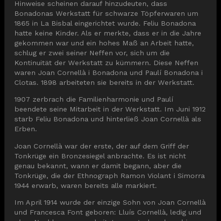
Hinweise scheinen darauf hinzudeuten, dass
Bonadonas Werkstatt für schwarze Töpferwaren um
1865 in La Bisbal eingerichtet wurde. Feliu Bonadona
hatte keine Kinder. Als er merkte, dass er in die Jahre
gekommen war und ein hohes Maß an Arbeit hatte,
schlug er zwei seiner Neffen vor, sich um die
Kontinuität der Werkstatt zu kümmern. Diese Neffen
waren Joan Cornellà i Bonadona und Paulí Bonadona i
Clotas. 1898 arbeiteten sie bereits in der Werkstatt.
1907 zerbrach die Familienharmonie und Paulí
beendete seine Mitarbeit in der Werkstatt. Im Juni 1912
starb Feliu Bonadona und hinterließ Joan Cornellà als
Erben.
Joan Cornellà war der erste, der auf dem Griff der
Tonkrüge ein Bronzesiegel anbrachte. Es ist nicht
genau bekannt, wann er damit begann, aber die
Tonkrüge, die der Ethnograph Ramon Violant i Simorra
1944 erwarb, waren bereits alle markiert.
Im April 1914 wurde der einzige Sohn von Joan Cornellà
und Francesca Font geboren: Lluís Cornellà, ledig und