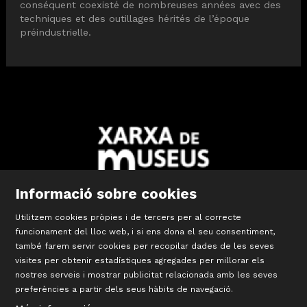
conséquent coexisté de nombreuses années avec des
techniques et des outillages hérités de l’époque
préindustrielle.
Informació sobre cookies
Utilitzem cookies pròpies i de tercers per al correcte
Diapositiva 2 de 10: Xarxa Territorial de Museus de les Comar
funcionament del lloc web, i si ens dona el seu consentiment,
també farem servir cookies per recopilar dades de les seves
visites per obtenir estadístiques agregades per millorar els
©
Terracotta Museu
nostres serveis i mostrar publicitat relacionada amb les seves
Sis d’octubre, 99 | La Bisbal d’Empordà
preferències a partir dels seus hàbits de navegació.
T 972 642 067