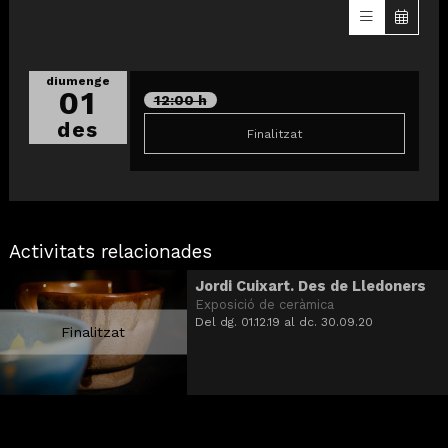
diumenge
01
12:00 h
des
Finalitzat
Activitats relacionades
Jordi Cuixart. Des de Lledoners
Exposició de ceràmica
Del dg. 01.12.19
al dc. 30.09.20
Finalitzat