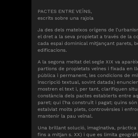
PACTES ENTRE VEÏNS,
escrits sobre una rajola
Ja des dels mateixos orígens de l’urbanism
el dret a la seva propietat a través de la 
cada espai dominical mitjançant parets, bé
edificacions.
A la segona meitat del segle XIX va aparèixe
partions de propietats veïnes i fixada en l
pública i permanent, les condicions de mit
inscripció textual, sovint datada) enuncie
mostren el text i, per tant, clarifiquen si
constància dels pactes establerts entre aq
paret; qui l’ha construït i pagat; quins só
estalviat molts plets, controvèrsies i enfr
mantenir la pau veïnal.
Una brillant solució, imaginativa, pràctic
fins a mitjan s. XX) i que es limita geogrà