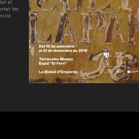
tat el
rtat les
ecció