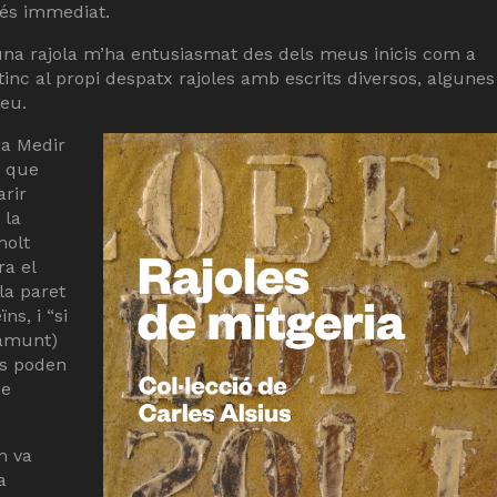
 més immediat.
na rajola m’ha entusiasmat des dels meus inicis com a
i tinc al propi despatx rajoles amb escrits diversos, algunes
seu.
ia Medir
, que
arir
 la
molt
ra el
 la paret
ns, i “si
damunt)
ls poden
ue
m va
a