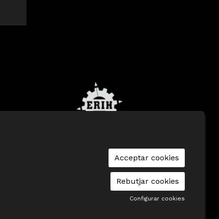
p
|
Avís Legal
|
Cookies
|
seu-e
|
Contacte
Acceptar cookies
r
Rebutjar cookies
Configurar cookies