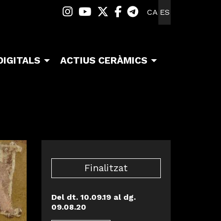
Link a instagram
Link a youtube
Link a twitter
Link a facebook
Link a telegra
CA
ES
DIGITALS
ACTIUS CERÀMICS
Finalitzat
Del dt. 10.09.19
al dg.
09.08.20