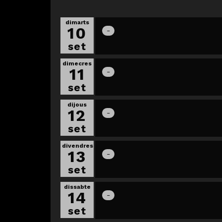
dimarts
10
set
dimecres
11
set
dijous
12
set
divendres
13
set
dissabte
14
set