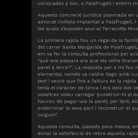
col·locades a lloc, a Palafrugell i entorn
Aquesta concreció jurídica plasmada en u
advocat civilista implantat a Palafrugell, 
les quals s’exposen avui al Terracotta Mu
La primera rajola fou un regal de la famíl
del carrer Santa Margarida de Palafrugell
em va fer la consulta professional per acl
“què ens passarà ara que els veïns tiraran
paret a terra?”. La resposta per a mi fou 
elemental, només va caldre llegir amb cu
text i veure que fins a l’altura de la rajola
tenia el caràcter de tanca i era dels dos veï
vosaltres voleu carregar (construir-hi al 
haureu de pagar-vos la paret, per tant, el
enderrocar la seva part i reconstruir el q
vulguin”.
Aquesta consulta, passats pocs mesos, e
donar la satisfacció de rebre aquella rajol