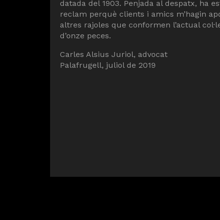
datada del 1903. Penjada al despatx, ha es
reclam perquè clients i amics m’hagin apo
altres rajoles que conformen l’actual col·l
d’onze peces.
Carles Alsius Juriol, advocat
Palafrugell, juliol de 2019