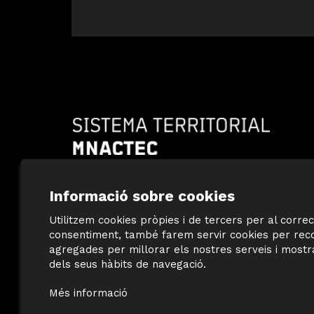
Diapositiva 1 de 10: Sistema Territorial MNA
Informació sobre cookies
Utilitzem cookies pròpies i de tercers per al correc
consentiment, també farem servir cookies per recop
agregades per millorar els nostres serveis i mostr
©
Terracotta Museu
dels seus hàbits de navegació.
Sis d’octubre, 99 | La Bisbal d’Empordà
T 972 642 067
Més informació
#TerracottaMuseu