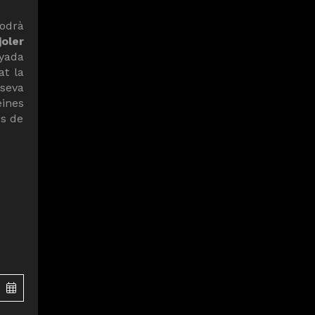
podrà
joler
nyada
at la
 seva
eines
es de