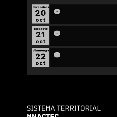
divendres
20
oct
dissabte
21
oct
diumenge
22
oct