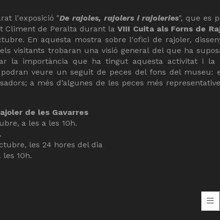
at l'exposició "
De rajoles, rajolers i rajoleries
", que es 
nt Climent de Peralta durant la
VIII Cuita als Forns de Ra
octubre. En aquesta mostra sobre l'ofici de rajoler, disse
s visitants trobaran una visió general del que ha supos
sar la importància que ha tingut aquesta activitat i la
 podran veure un seguit de peces del fons del museu: 
lisadors; a més d’algunes de les peces més representativ
Rajoler de les Gavarres
ubre, a les a les 10h.
.
tubre, les 24 hores del dia
les 10h.