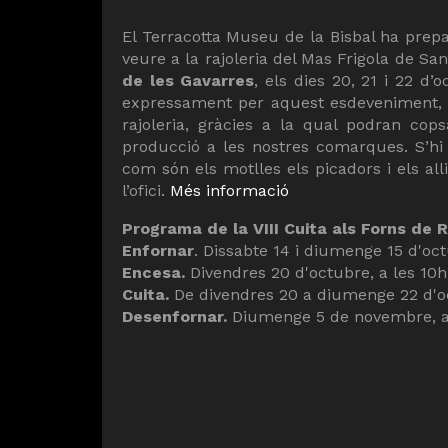
El Terracotta Museu de la Bisbal ha prepar
veure a la rajoleria del Mas Frigola de Sa
de les Gavarres
, els dies 20, 21 i 22 d’
expressament per aquest esdeveniment, el
rajoleria, gràcies a la qual podran cop
producció a les nostres comarques. S’hi
com són els motlles els picadors i els al
l’ofici.
Més informació
Programa de la VIII Cuita als Forns de 
Enfornar
. Dissabte 14 i diumenge 15 d'oct
Encesa.
Divendres 20 d'octubre, a les 10h
Cuita.
De divendres 20 a diumenge 22 d'oc
Desenfornar.
Diumenge 5 de novembre, a 