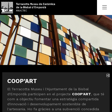
Aquest és un carrusel automàtic. Usa les fletxes del teclat o el
Terracotta Museu
Terracotta Museu
Terracotta Museu. Terracotta Museu
C
COOP’ART
El Terracotta Museu i l'Ajuntament de la Bisbal
d'Empordà participen en el projecte
COOP'ART
, que té
com a objectiu fomentar una estratègia compartida
d'innovació i desenvolupament sostenible de
l'artesania. Ho fa gràcies a una subvenció concedida