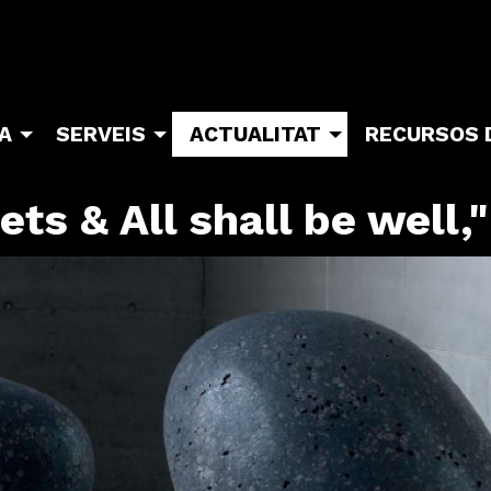
TA
SERVEIS
ACTUALITAT
RECURSOS 
ts & All shall be well,"