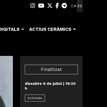
Link a instagram
Link a youtube
Link a twitter
Link a facebook
Link a telegra
CA
ES
DIGITALS
ACTIUS CERÀMICS
Finalitzat
dissabte 6 de juliol
|
19:30
h
Activitats