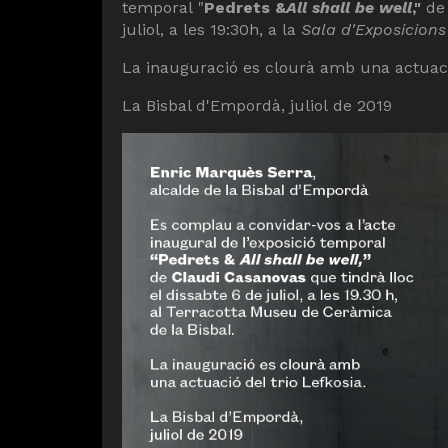
temporal "
Pedrets &
All shall be well
,"
d
juliol, a les 19:30h, a la
Sala d'Exposicion
La inauguració es clourà amb una actuació
La Bisbal d'Empordà, juliol de 2019