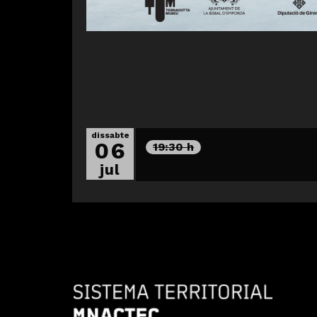
dissabte
06
19:30 h
jul