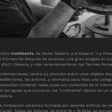
úblico
Continents
, de Xavier Masero, a el Espacio “La Pei
sbal d'Empordà después de alcanzar una gran acogida en pú
e d'Art i Disseny, y más recientemente en las Termes Roma
 contemporánea, centra su atención sobre unos objetos dis
editerránea, las ánforas, y reivindica para ellas una cate
 necesitan contener nada, pues son contenido de sí mismos
 las aguas que surcaron, los “continents” elevan en un 
storia.
na instalación cerámica formada por sesenta ánforas de ce
Carafí. Todas las ánforas, de entre 16 y 26 kilos, se encu