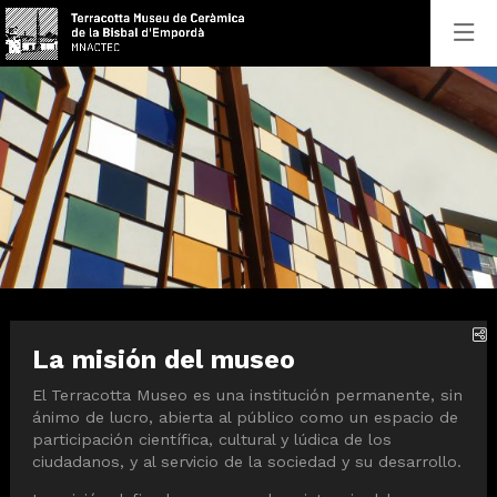
Éste es un carrusel automático. Usa las flechas del teclado o e
Diapositiva 1
Diapositiva 1
C
La misión del museo
El Terracotta Museo es una institución permanente, sin
ánimo de lucro, abierta al público como un espacio de
participación científica, cultural y lúdica de los
ciudadanos, y al servicio de la sociedad y su desarrollo.