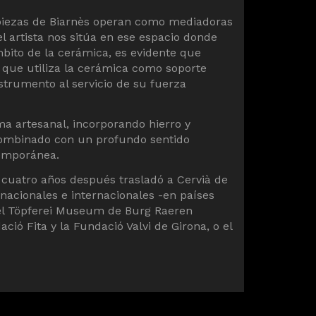
s piezas de Biarnès operan como mediadoras
el artista nos sitúa en ese espacio donde
mbito de la cerámica, es evidente que
ta que utiliza la cerámica como soporte
nstrumento al servicio de su fuerza
ma artesanal, incorporando hierro y
combinado con un profundo sentido
ntemporánea.
e cuatro años después trasladó a Cervià de
nacionales e internacionales -en países
 el Töpferei Museum de Burg Raeren
ció Fita y la Fundació Valvi de Girona, o el