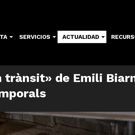
ITA
SERVICIOS
ACTUALIDAD
RECURS
trànsit» de Emili Biarn
emporals