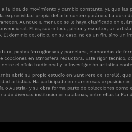
ite a la idea de movimiento y cambio constante, ya que la
y la expresividad propia del arte contemporáneo. La obra d
esvanecen. Aunque a menudo se le haya clasificado en el á
nvencional. Él es, sobre todo, pintor y escultor, un artis
 El dominio del oficio, en su caso, no es un fin, sino un i
atura, pastas ferruginosas y porcelana, elaboradas de for
 cocciones en atmósfera reductora. Este rigor técnico, 
entre el oficio tradicional y la investigación artística co
Biarnès abrió su propio estudio en Sant Pere de Torelló, qu
idad artística. Ha participado en numerosas exposiciones 
cia o Austria- y su obra forma parte de colecciones como
o de diversas instituciones catalanas, entre ellas la Funda