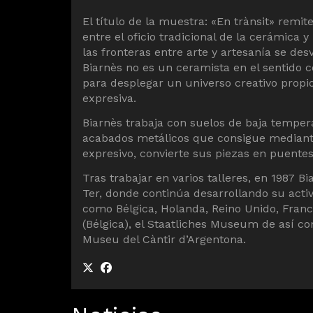
El título de la muestra: «En trànsit» rem
entre el oficio tradicional de la cerámica 
las fronteras entre arte y artesanía se d
Biarnès no es un ceramista en el sentido co
para desplegar un universo creativo propio.
expresiva.
Biarnès trabaja con suelos de baja temper
acabados metálicos que consigue mediante
expresivo, convierte sus piezas en puentes 
Tras trabajar en varios talleres, en 1987 
Ter, donde continúa desarrollando su activ
como Bélgica, Holanda, Reino Unido, Fran
(Bélgica), el Staatliches Museum de así com
Museu del Càntir d’Argentona.