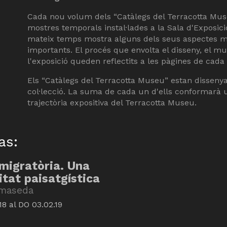
Cada nou volum dels “Catàlegs del Terracotta Mus
mostres temporals instal·lades a la Sala d'Exposi
mateix temps mostra alguns dels seus aspectes m
importants. El procés que envolta el disseny, el mun
l'exposició queden reflectits a les pàgines de cada
Els “Catàlegs del Terracotta Museu” estan disseny
col·lecció. La suma de cada un d'ells conformarà un
trajectòria expositiva del Terracotta Museu.
as:
 migratòria. Una
itat paisatgística
lmaseda
18
al DO 03.02.19