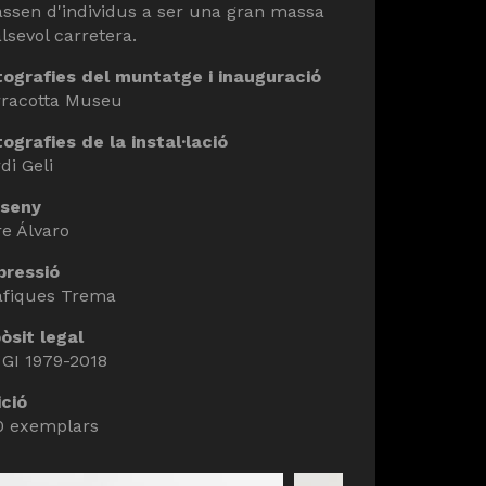
assen d'individus a ser una gran massa
lsevol carretera.
tografies del muntatge i inauguració
rracotta Museu
ografies de la instal·lació
di Geli
sseny
e Álvaro
pressió
àfiques Trema
òsit legal
 GI 1979-2018
ició
0 exemplars