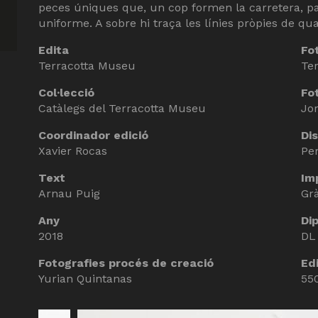
peces úniques que, un cop formen la carretera, p
uniforme. A sobre hi traça les línies pròpies de qua
Edita
Fo
Terracotta Museu
Te
Col·lecció
Fot
Catàlegs del Terracotta Museu
Jor
Coordinador edició
Di
Xavier Rocas
Per
Text
Im
Arnau Puig
Gr
Any
Dip
2018
DL
Fotografies procés de creació
Ed
Yurian Quintanas
55