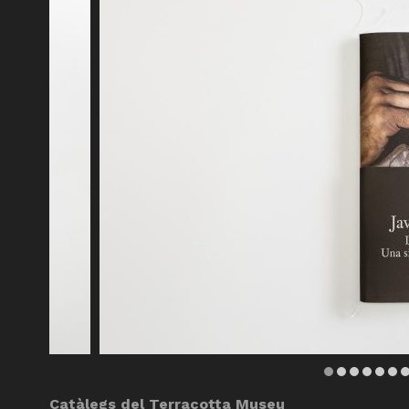
Diapositiva 1 de 8
Catàlegs del Terracotta Museu