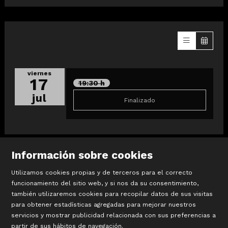
viernes
17
19:30 h
jul
Finalizado
Información sobre cookies
Utilizamos cookies propias y de terceros para el correcto
funcionamiento del sitio web, y si nos da su consentimiento,
también utilizaremos cookies para recopilar datos de sus visitas
©
Terracotta Museu
para obtener estadísticas agregadas para mejorar nuestros
Sis d’octubre, 99 | La Bisbal d’Empordà
servicios y mostrar publicidad relacionada con sus preferencias a
T 972 642 067
partir de sus hábitos de navegación.
#TerracottaMuseu