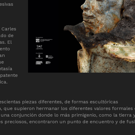
esivas
 Carles
ado de
s. El
iento
tan
se
tasía
 patente
ica.
escientas piezas diferentes, de formas escultóricas
n, que supieron hermanar los diferentes valores formales
 una conjunción donde lo más primigenio, como la tierra y
les preciosos, encontraron un punto de encuentro y de fus