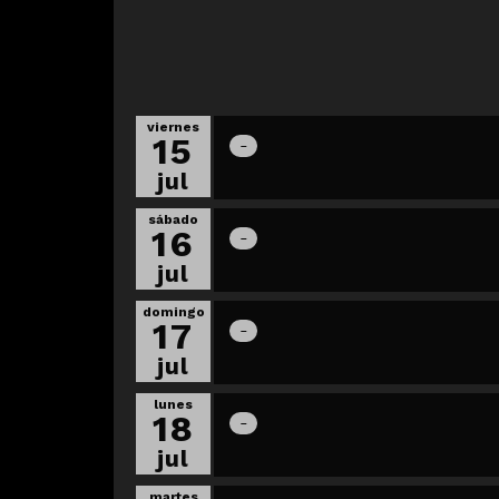
viernes
15
jul
sábado
16
jul
domingo
17
jul
lunes
18
jul
martes