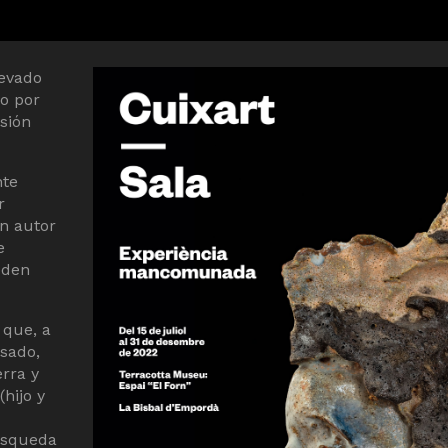
levado
do por
sión
nte
r
un autor
e
eden
 que, a
asado,
erra y
hijo y
úsqueda