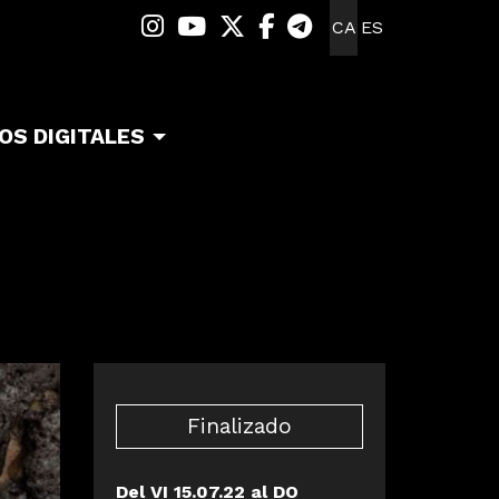
Link a instagram
Link a youtube
Link a twitter
Link a facebook
Link a telegra
CA
ES
OS DIGITALES
Finalizado
Del VI 15.07.22
al DO