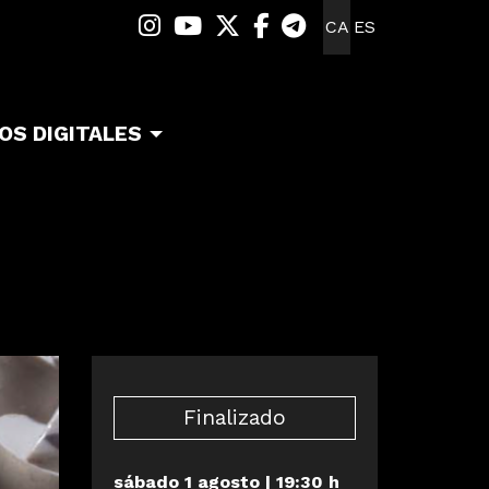
Link a instagram
Link a youtube
Link a twitter
Link a facebook
Link a telegra
CA
ES
OS DIGITALES
Finalizado
sábado 1 agosto
|
19:30 h