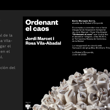
l de la
a Vila-
gar el
 en el
l.
ción del