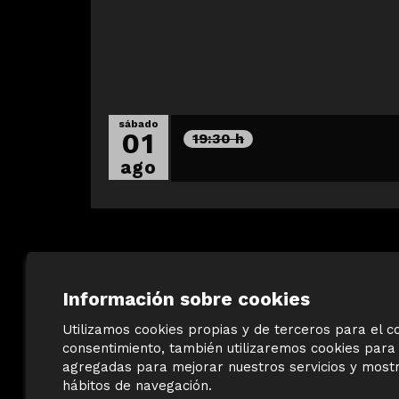
sábado
01
19:30 h
ago
Información sobre cookies
Utilizamos cookies propias y de terceros para el co
consentimiento, también utilizaremos cookies para 
agregadas para mejorar nuestros servicios y mostra
©
Terracotta Museu
hábitos de navegación.
Sis d’octubre, 99 | La Bisbal d’Empordà