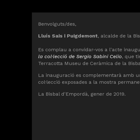
Diapositiva 1 de 1
Benvolguts/des,
Lluís Sais i Puigdemont
, alcalde de la B
Es complau a convidar-vos a l'acte inaugu
la col·lecció de Sergio Sabini Celio
, que t
Terracotta Museu de Ceràmica de la Bisba
La inauguració es complementarà amb una 
col·lecció exposades a la mostra permane
La Bisbal d'Empordà, gener de 2019.