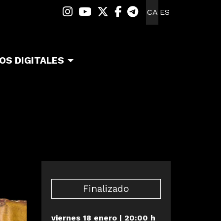
Link a instagram
Link a youtube
Link a twitter
Link a facebook
Link a telegra
CA
ES
OS DIGITALES
Finalizado
viernes 18 enero
|
20:00 h