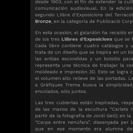
desde 1903, con el fin de extender la cult
comunicación audiovisual. En la edició
segundo Llibre d'Exposicions del Terra
Bronze
, en la categoría de Publicació Corp
En esta ocasión, el galardón ha recaído en
de los tres
Llibres d’Exposicions
que se h
Cada libro contiene cuatro catálogos y 
trata de un diseño que se inspira en un bl
las anillas escondidas y un bolsillo pa
representa una técnica de trabajar la cer
moldeado e impresión 3D. Esto se logra co
el volumen alto relieve de las portadas. 
a Gràfiques Trema busca la simplicidad
encolados, sólo juntos.
Las tres cubiertas están inspiradas, resp
de las manos de la escultura “Carlets n
partir de la fotografía de Jordi Geli); en 
“Carpa entre nenúfars”, dissenyada per 
que en ese momento era alumna del 