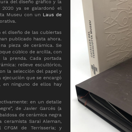
ura del diseño gráfico y la
n 2020 ya se galardonó el
cotta Museu con un
Laus de
orativa.
 el diseño de las cubiertas
an publicado hasta ahora.
una pieza de cerámica. Se
oque cúbico de arcilla, con
ra la prenda. Cada portada
ámica: relieve escultórico,
n la selección del papel y
La ejecución que se encargó
, en ninguno de ellos hay
ectivamente: en un detalle
egre”, de Javier Garcés (a
la baldosa de cerámica negra
la ceramista Sarai Aleman,
CFGM de Terrisseria; y