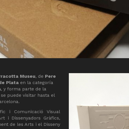
rracotta Museu
, de
Pere
de Plata
en la categoría
a
, y forma parte de la
 se puede visitar hasta el
arcelona.
ic i Comunicació Visual
rt i Dissenyadors Gràfics,
nt de les Arts i el Disseny