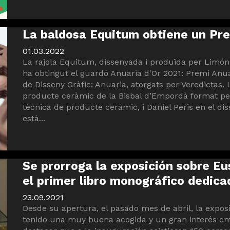
La baldosa Equitum obtiene un Pre
01.03.2022
La rajola Equitum, dissenyada i produïda per Limón
ha obtingut el guardó Anuaria d'Or 2021: Premi Anua
de Disseny Gràfic: Anuaria, atorgats per Veredictas. 
producte ceràmic de la Bisbal d’Empordà format pe
tècnica de producte ceràmic, i Daniel Peris en el diss
està...
Se prorroga la exposición sobre Eu
el primer libro monográfico dedicad
23.09.2021
Desde su apertura, el pasado mes de abril, la expos
tenido una muy buena acogida y un gran interés entr