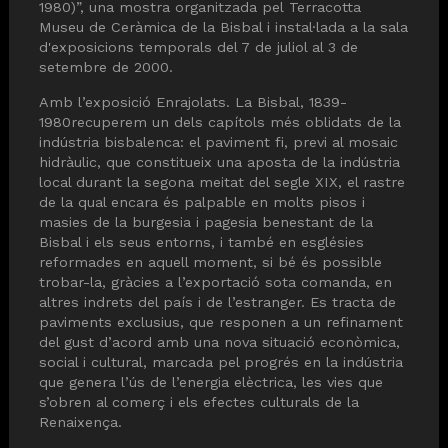
1980)”, una mostra organitzada pel Terracotta
Museu de Ceràmica de la Bisbal i instal·lada a la sala
d'exposicions temporals del 7 de juliol al 3 de
setembre de 2000.
Amb l’exposició Enrajolats. La Bisbal, 1839-
1980recuperem un dels capítols més oblidats de la
indústria bisbalenca: el paviment fi, previ al mosaic
hidràulic, que constitueix una aposta de la indústria
local durant la segona meitat del segle XIX, el rastre
de la qual encara és palpable en molts pisos i
masies de la burgesia i pagesia benestant de la
Bisbal i els seus entorns, i també en esglésies
reformades en aquell moment, si bé és possible
trobar-la, gràcies a l’exportació sota comanda, en
altres indrets del país i de l’estranger. Es tracta de
paviments exclusius, que responen a un refinament
del gust d’acord amb una nova situació econòmica,
social i cultural, marcada pel progrés en la indústria
que genera l’ús de l’energia elèctrica, les vies que
s’obren al comerç i els efectes culturals de la
Renaixença.