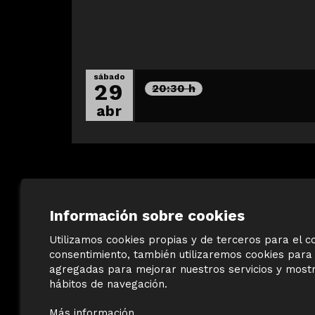
sábado
29
20:30 h
abr
Información sobre cookies
Utilizamos cookies propias y de terceros para el co
consentimiento, también utilizaremos cookies para 
agregadas para mejorar nuestros servicios y mostra
©
Terracotta Museu
hábitos de navegación.
Sis d’octubre, 99 | La Bisbal d’Empordà
T 972 642 067
Más información