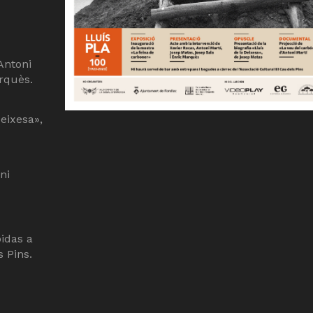
Antoni
rquès.
Deixesa»,
ni
bidas a
s Pins.