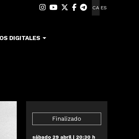
Link a instagram
Link a youtube
Link a twitter
Link a facebook
Link a telegra
CA
ES
OS DIGITALES
Finalizado
sábado 29 abril
|
20:30 h