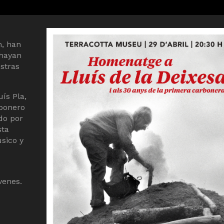
n, han
hayan
stras
ís Pla,
bonero
do por
sta
úsico y
venes.