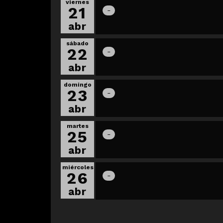
viernes
21
abr
sábado
22
abr
domingo
23
abr
martes
25
abr
miércoles
26
abr