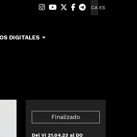
Link a instagram
Link a youtube
Link a twitter
Link a facebook
Link a telegra
CA
ES
OS DIGITALES
Finalizado
Del VI 21.04.23
al DO