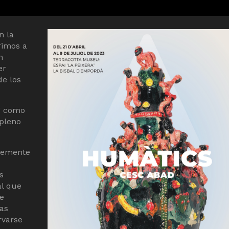
n la
rimos a
n
er
de los
s” como
 pleno
lemente
s
al que
 e
cas
rvarse