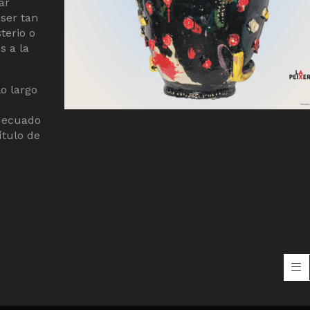
ar
ser tan
terio o
s a la
o largo
adecuado
ítulo de