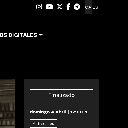
Link a instagram
Link a youtube
Link a twitter
Link a facebook
Link a telegra
CA
ES
OS DIGITALES
Finalizado
domingo 4 abril
|
12:00 h
Actividades