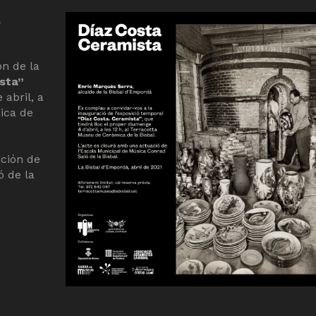
ón de la
sta”
abril, a
ica de
ción de
ó de la