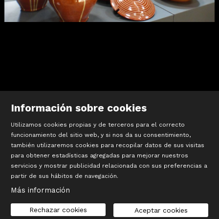
Diapositiva 1 de 1
Información sobre cookies
Utilizamos cookies propias y de terceros para el correcto
funcionamiento del sitio web, y si nos da su consentimiento,
también utilizaremos cookies para recopilar datos de sus visitas
©
Terracotta Museu
para obtener estadísticas agregadas para mejorar nuestros
Sis d’octubre, 99 | La Bisbal d’Empordà
servicios y mostrar publicidad relacionada con sus preferencias a
T 972 642 067
partir de sus hábitos de navegación.
#TerracottaMuseu
Más información
Sitemap
|
Aviso Legal
|
Cookies
|
seu-e
|
Contacto
Rechazar cookies
Aceptar cookies