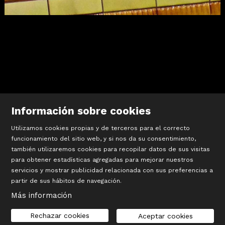
Diapositiva 1 de 1
Información sobre cookies
Utilizamos cookies propias y de terceros para el correcto
funcionamiento del sitio web, y si nos da su consentimiento,
también utilizaremos cookies para recopilar datos de sus visitas
©
Terracotta Museu
para obtener estadísticas agregadas para mejorar nuestros
Sis d’octubre, 99 | La Bisbal d’Empordà
servicios y mostrar publicidad relacionada con sus preferencias a
T 972 642 067
partir de sus hábitos de navegación.
#TerracottaMuseu
Más información
Sitemap
|
Aviso Legal
|
Cookies
|
seu-e
|
Contacto
Rechazar cookies
Aceptar cookies