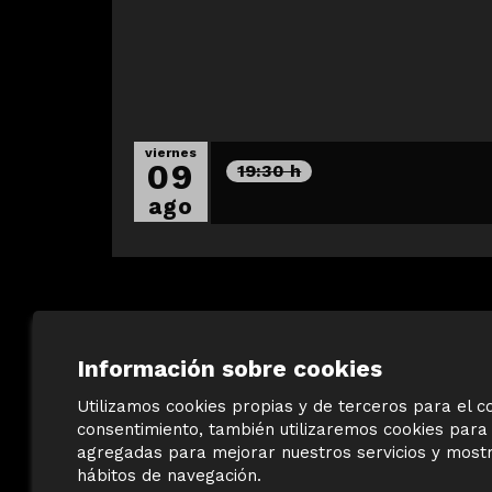
viernes
09
19:30 h
ago
Información sobre cookies
Utilizamos cookies propias y de terceros para el co
consentimiento, también utilizaremos cookies para 
agregadas para mejorar nuestros servicios y mostra
©
Terracotta Museu
hábitos de navegación.
Sis d’octubre, 99 | La Bisbal d’Empordà