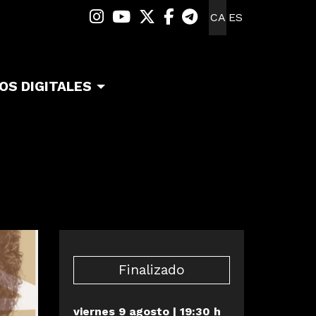
Link a instagram
Link a youtube
Link a twitter
Link a facebook
Link a telegra
CA
ES
OS DIGITALES
Finalizado
viernes 9 agosto
|
19:30 h