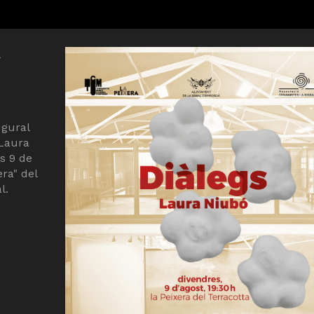
ugural
 Laura
s 9 de
era" del
l.