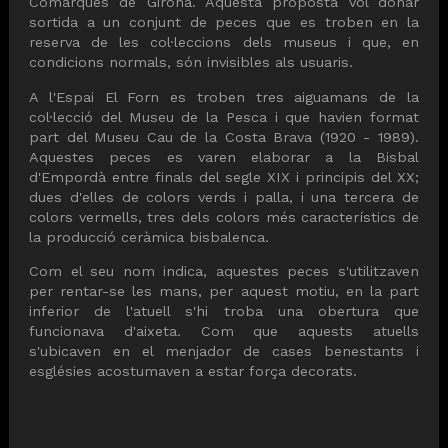
Comarques de Girona. Aquesta proposta vol donar
sortida a un conjunt de peces que es troben en la
reserva de les col·leccions dels museus i que, en
condicions normals, són invisibles als usuaris.
A l'Espai El Forn es troben tres aiguamans de la
col·lecció del Museu de la Pesca i que havien format
part del Museu Cau de la Costa Brava (1920 - 1989).
Aquestes peces es varen elaborar a la Bisbal
d'Empordà entre finals del segle XIX i principis del XX;
dues d'elles de colors verds i palla, i una tercera de
colors vermells, tres dels colors més característics de
la producció ceràmica bisbalenca.
Com el seu nom indica, aquestes peces s'utilitzaven
per rentar-se les mans, per aquest motiu, en la part
inferior de l'atuell s'hi troba una obertura que
funcionava d'aixeta. Com que aquests atuells
s'ubicaven en el menjador de cases benestants i
esglésies acostumaven a estar força decorats.