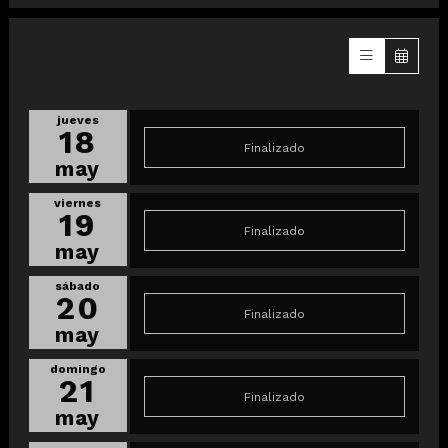
jueves
18
Finalizado
may
viernes
19
Finalizado
may
sábado
20
Finalizado
may
domingo
21
Finalizado
may