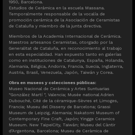
1950, Barcelona.
Estudios de Cerámica en la escuela Massana.
Temporalmente responsable de la vocalía de
promoción cerámica de la Asociación de Ceramistas
de Cataluña y miembro de la junta directiva.
Miembros de la Academia Internacional de Cerámica.
Maestros artesanos Ceramistas, otorgado por la
Generalitat de Cataluña, en reconocimiento al trabajo
en esta especialidad. Han expuesto tanto en galerías
como en instituciones de Catalunya, España, Holanda,
Alemania, Bélgica, Andorra, Francia, Suecia, Inglaterra,
Austria, Brasil, Venezuela, Japón, Taiwán y Corea.
Obra en museos y colecciones públicas:
Museo Nacional de Cerámica y Artes Suntuarias
“González Martí “, Valencia; Musée national Adrien
Dubouché, Cité de la céramique-Sèvres et Limoges,
Francia; Museu del Disseny de Barcelona; Grassi
Museum de Leipzig, Alemania; Nakatomi Museum of
Contemporary Fine Craft, Japón; Yingge Ceramics
Museum. New TaipeiCity, Taiwán; Museu del Càntir
d’Argentona, Barcelona; Museu de Ceràmica de