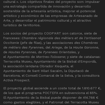
cultural ». Los objetivos finales del proyecto son: impulsar
una estrategia compartida de innovación y desarrollo
sostenible de la artesanía artística, mejorar el potencial
artístico y económico de las empresas de Artesanado de
Arte, y desarrollar el patrimonio cultural y el atractivo
turístico de territorios.
Los socios del proyecto COOP'ART son catorce, siete de
franceses:
Chambre régionale des métiers et de l'artisanat
Occitanie
(jefe de filas), y las asociaciones
des Chambres
de métiers des Pyrennes
, del
Ariege
, de la
Haute Garonne
,
de
Hautes Pyrennes
, de
Pyrenees Orientales
, y
el Ayuntamiento de
Martres-Tolosane
; y siete de catalanas:
Terracotta Museu, Ayuntamiento de la Bisbal d'Empordà,
la asociación leridana Obrador Xisqueta, el
Ayuntamiento de Sant Hilari Sacalm, la Diputació de
Barcelona, el Consell Comarcal de la Selva, y la consultora
Activa Prospect.
El proyecto global asciende a un coste total de 1.810.677 €,
de los que el programa POCTEFA en subvenciona el 65%.
El Ayuntamiento de la Bisbal puede disponer de 414.766 €
como gastos elegibles, y el Patronat del Terracotta Museu